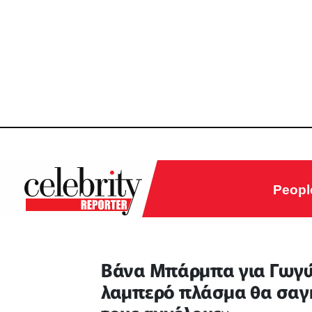
Peopl
Βάνα Μπάρμπα για Γωγώ
λαμπερό πλάσμα θα σαγη