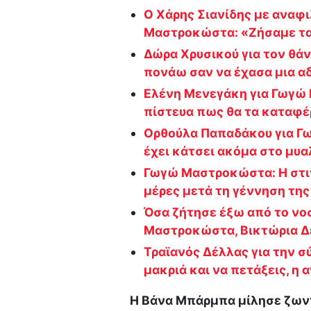
Ο Χάρης Σιανίδης με αναφι
Μαστροκώστα: «Ζήσαμε τα
Δώρα Χρυσικού για τον θ
πονάω σαν να έχασα μια α
Ελένη Μενεγάκη για Γωγώ
πίστευα πως θα τα καταφέ
Ορθούλα Παπαδάκου για Γ
έχει κάτσει ακόμα στο μυα
Γωγώ Μαστροκώστα: Η στιγ
μέρες μετά τη γέννηση της
Όσα ζήτησε έξω από το νο
Μαστροκώστα, Βικτώρια Δ
Τραϊανός Δέλλας για την 
μακριά και να πετάξεις, η 
Η Βάνα Μπάρμπα μίλησε ζωντ