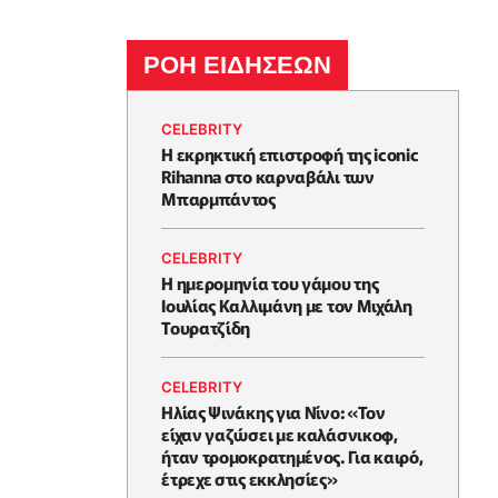
ΡΟΗ ΕΙΔΗΣΕΩΝ
CELEBRITY
Η εκρηκτική επιστροφή της iconic
Rihanna στο καρναβάλι των
Μπαρμπάντος
CELEBRITY
Η ημερομηνία του γάμου της
Ιουλίας Καλλιμάνη με τον Μιχάλη
Τουρατζίδη
CELEBRITY
Ηλίας Ψινάκης για Νίνο: «Τον
είχαν γαζώσει με καλάσνικοφ,
ήταν τρομοκρατημένος. Για καιρό,
έτρεχε στις εκκλησίες»