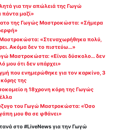
λητά για την απώλειά της Γωγώ
 πάντα μαζί»
άνατο της Γωγώς Μαστροκώστα: «Σήμερα
δερφή»
 Μαστροκώστα: «Στεναχωρήθηκα πολύ,
ρει. Ακόμα δεν το πιστεύω…»
ωγώ Μαστροκώστα: «Είναι δύσκολο… δεν
λό μου ότι δεν υπάρχει»
μή που ενημερώθηκε για τον καρκίνο, 3
 κόρης της
σοκομείο η 18χρονη κόρη της Γωγώς
έλλα
σύζυγο του Γωγώ Μαστροκώστα: «Όσο
αγάπη μου θα σε φθάνει»
ανά στο #LiveNews για την Γωγώ