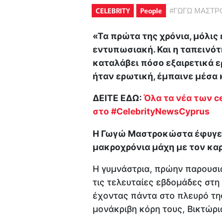
CELEBRITY
People
#
ΓΩΓΩ ΜΑΣΤΡ
«Τα πρώτα της χρόνια, μόλις 
εντυπωσιακή. Και η ταπεινότ
καταλάβει πόσο εξαιρετικά ε
ήταν ερωτική, έμπαινε μέσα
ΔΕΙΤΕ ΕΔΩ:
Όλα τα νέα των ce
στο #CelebrityNewsCyprus
Η Γωγώ Μαστροκώστα έφυγε α
μακροχρόνια μάχη με τον καρ
Η γυμνάστρια, πρώην παρουσιά
τις τελευταίες εβδομάδες στ
έχοντας πάντα στο πλευρό της
μονάκριβη κόρη τους, Βικτώρι