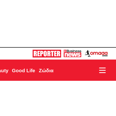
auty
Good Life
Ζώδια