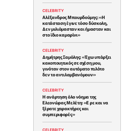
CELEBRITY
Αλέξανδρος Μπουρδούμης: «Η
κατάσταση έγινε τόσο δύσκολη,
Δεν μιλιόμασταν και ήμασταν και
στο ίδιο καμαρίνι»
CELEBRITY
Δημήτρης Σαμόλης: «Έχω υπάρξει
κακοποιητικός σε σχέση μου,
γινόταν στον αυτόματο πιλότο
δεν το αντιλαμβανόμουν»
CELEBRITY
Η ανάρτηση όλο νόημα της
Ελεονώρας Μελέτη: «Ε ρε και να
ξέρατε χαρακτήρες και
συμπεριφορές»
CELEBRITY