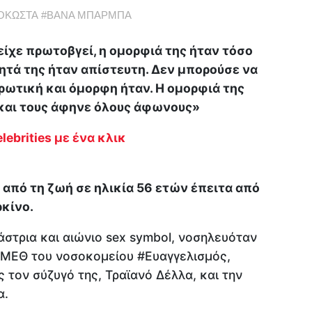
ΟΚΩΣΤΑ
#
ΒΑΝΑ ΜΠΑΡΜΠΑ
είχε πρωτοβγεί, η ομορφιά της ήταν τόσο
ητά της ήταν απίστευτη. Δεν μπορούσε να
ρωτική και όμορφη ήταν. Η ομορφιά της
 και τους άφηνε όλους άφωνους»
lebrities με ένα κλικ
πό τη ζωή σε ηλικία 56 ετών έπειτα από
κίνο.
στρια και αιώνιο sex symbol, νοσηλευόταν
η ΜΕΘ του νοσοκομείου #Ευαγγελισμός,
 τον σύζυγό της, Τραϊανό Δέλλα, και την
α.