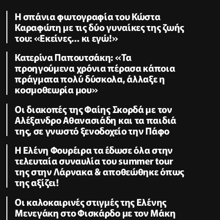
Η σπάνια φωτογραφία του Κώστα
Καραφώτη με τις δύο γυναίκες της ζωής
του: «Εκείνες… κι εγώ!»
Κατερίνα Παπουτσάκη: «Τα
προηγούμενα χρόνια πέρασα κάποια
πράγματα πολύ δύσκολα, άλλαξε η
κοσμοθεωρία μου»
Οι διακοπές της Φαίης Σκορδά με τον
Αλέξανδρο Αθανασιάδη και τα παιδιά
της, σε γνωστό ξενοδοχείο την Πάφο
Η Ελένη Φουρέιρα τα έδωσε όλα στην
τελευταία συναυλία του summer tour
της στην Λάρνακα & αποθεώθηκε όπως
της αξίζει!
Oι καλοκαιρινές στιγμές της Ελένης
Μενεγάκη στο Φισκάρδο με τον Μάκη