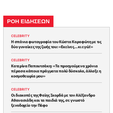
ΡΟΗ ΕΙΔΗΣΕΩΝ
CELEBRITY
Η σπάνια φωτογραφία του Κώστα Καραφώτη με τις
δύο γυναίκες της ζωής του: «Εκείνες… κι εγώ!»
CELEBRITY
Κατερίνα Παπουτσάκη: «Τα προηγούμενα χρόνια
πέρασα κάποια πράγματα πολύ δύσκολα, άλλαξε η
κοσμοθεωρία μου»
CELEBRITY
Οι διακοπές της Φαίης Σκορδά με τον Αλέξανδρο
Αθανασιάδη και τα παιδιά της, σε γνωστό
ξενοδοχείο την Πάφο