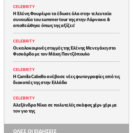
CELEBRITY
Η Ελένη Φουρέιρα τα έδωσε όλα στην τελευταία
συναυλία του summer tour της στην Λάρνακα &
αποθεώθηκε όπως της αξίζει!
CELEBRITY
Oι καλοκαιρινές στιγμές της Ελένης Μενεγάκη στο
Φισκάρδο με τον Μάκη Παντζόπουλο
CELEBRITY
Η Camila Cabello ανέβασε νέες φωτογραφίες από τις
διακοπές της στην Ελλάδα
CELEBRITY
Αλεξάνδρα Νίκα σε πολυτελές σκάφος χέρι-χέρι με
τον γιο της
ΟΛΕΣ ΟΙ ΕΙΔΗΣΕΙΣ