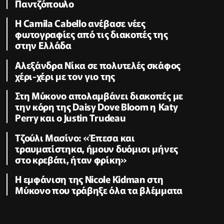
Παντζόπουλο
Η Camila Cabello ανέβασε νέες
φωτογραφίες από τις διακοπές της
στην Ελλάδα
Αλεξάνδρα Νίκα σε πολυτελές σκάφος
χέρι-χέρι με τον γιο της
Στη Μύκονο απολαμβάνει διακοπές με
την κόρη της Daisy Dove Bloom η Κaty
Perry και ο Justin Trudeau
Τζούλι Μασίνο: «Έπεσα και
τραυματίστηκα, ήμουν δυόμισι μήνες
στο κρεβάτι, ήταν φρίκη»
Η εμφάνιση της Nicole Kidman στη
Μύκονο που τράβηξε όλα τα βλέμματα