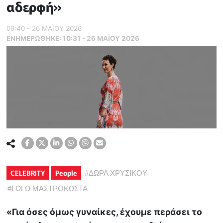
αδερφή»
09:40 - 26 ΜΑΪ́ΟΥ 2026
ΕΝΗΜΕΡΏΘΗΚΕ:
10:31 - 26 ΜΑΪ́ΟΥ 2026
CELEBRITY
People
#
ΔΩΡΑ ΧΡΥΣΙΚΟΥ
#
ΓΩΓΩ ΜΑΣΤΡΟΚΩΣΤΑ
«Για όσες όμως γυναίκες, έχουμε περάσει το