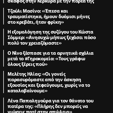
σκάφος στην Κέρκυρα με την παρέα της
Τζούλι Μασίνο: «Έπεσα και
τραυματίστηκα, ήμουν δυόμισι μήνες
στο κρεβάτι, ήταν φρίκη»
Η εξομολόγηση της συζύγου του Κώστα
Σόμμερ: «Ανησυχώ μήπως ξεχάσει πόσο
πολύ τον χρειαζόμαστε»
Ο Νίνο ξέσπασε για τα αρνητικά σχόλια
μετά το #Γηροκομείο: «Τους γράφω
όλους ξέρεις πού»
Μελέτης Ηλίας: «Οι γονείς
παρασυρόμαστε από την άσκηση
εξουσίας και ξεφεύγουμε, χωρίς να το
καταλαβαίνουμε»
Λένα Παπαληγούρα για τον θάνατο του
πατέρα της: «Πλήρης δεν μπορείς να
νιώσεις ποτέ στην απώλεια»