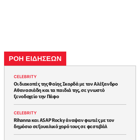
ΡΟΗ ΕΙΔΗΣΕΩΝ
CELEBRITY
Οι διακοπές της Φαίης Σκορδά με τον Αλέξανδρο
Αθανασιάδη και τα παιδιά της, σε γνωστό
ξενοδοχείο την Πάφο
CELEBRITY
Rihanna και ASAP Rocky άναψαν φωτιές με τον
δημόσιο σεξουαλικό χορό τους σε φεστιβάλ