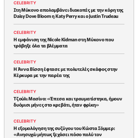
CELEBRITY
Στη Μύκονο απολαμβάνει διακοπές με την κόρη της
Daisy Dove Bloom η Κaty Perry και ο Justin Trudeau
CELEBRITY
Η εμφάνιση της Nicole Kidman στη Μύκονο που
τράβηξε όλα τα βλέμματα
CELEBRITY
Η Άννα Βίσση έφτασε με πολυτελές σκάφος στην
Κέρκυρα με την παρέα της
CELEBRITY
Τζούλι Μασίνο: «Έπεσα και τραυματίστηκα, ήμουν
δυόμισι μήνες στο κρεβάτι, ήταν φρίκη»
CELEBRITY
Η εξομολόγηση της συζύγου του Κώστα Σόμμερ:
«Ανησυχώ μήπως ξεχάσει πόσο πολύ τον