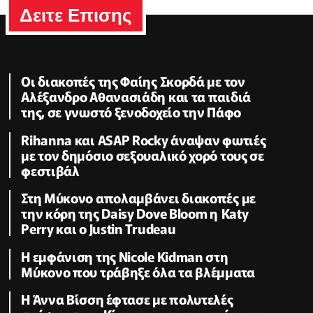
Δειτε Επισης
Οι διακοπές της Φαίης Σκορδά με τον
Αλέξανδρο Αθανασιάδη και τα παιδιά
της, σε γνωστό ξενοδοχείο την Πάφο
Rihanna και ASAP Rocky άναψαν φωτιές
με τον δημόσιο σεξουαλικό χορό τους σε
φεστιβάλ
Στη Μύκονο απολαμβάνει διακοπές με
την κόρη της Daisy Dove Bloom η Κaty
Perry και ο Justin Trudeau
Η εμφάνιση της Nicole Kidman στη
Μύκονο που τράβηξε όλα τα βλέμματα
Η Άννα Βίσση έφτασε με πολυτελές