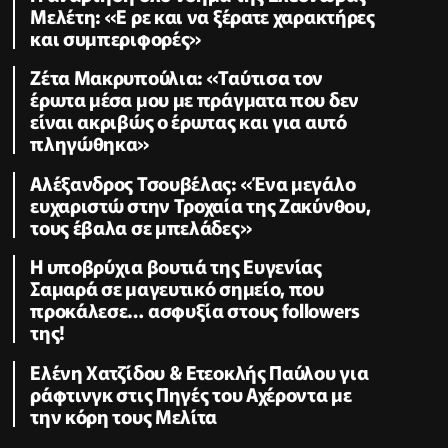
Μελέτη: «Ε ρε και να ξέρατε χαρακτήρες
και συμπεριφορές»
Ζέτα Μακρυπούλια: «Ταύτισα τον
έρωτα μέσα μου με πράγματα που δεν
είναι ακριβώς ο έρωτας και για αυτό
πληγώθηκα»
Αλέξανδρος Τσουβέλας: «Ένα μεγάλο
ευχαριστώ στην Τροχαία της Ζακύνθου,
τους έβαλα σε μπελάδες»
Η υποβρύχια βουτιά της Ευγενίας
Σαμαρά σε μαγευτικό σημείο, που
προκάλεσε… ασφυξία στους followers
της!
Ελένη Χατζίδου & Ετεοκλής Παύλου για
ράφτινγκ στις Πηγές του Αχέροντα με
την κόρη τους Μελίτα