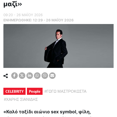
μαζί»
09:20 - 26 ΜΑΪ́ΟΥ 2026
ΕΝΗΜΕΡΏΘΗΚΕ:
12:29 - 26 ΜΑΪ́ΟΥ 2026
CELEBRITY
People
#
ΓΩΓΩ ΜΑΣΤΡΟΚΩΣΤΑ
#
ΧΑΡΗΣ ΣΙΑΝΙΔΗΣ
«Καλό ταξίδι αιώνιο sex symbol, φίλη,