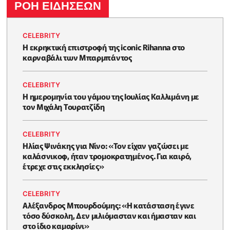
ΡΟΗ ΕΙΔΗΣΕΩΝ
CELEBRITY
Η εκρηκτική επιστροφή της iconic Rihanna στο
καρναβάλι των Μπαρμπάντος
CELEBRITY
Η ημερομηνία του γάμου της Ιουλίας Καλλιμάνη με
τον Μιχάλη Τουρατζίδη
CELEBRITY
Ηλίας Ψινάκης για Νίνο: «Τον είχαν γαζώσει με
καλάσνικοφ, ήταν τρομοκρατημένος. Για καιρό,
έτρεχε στις εκκλησίες»
CELEBRITY
Αλέξανδρος Μπουρδούμης: «Η κατάσταση έγινε
τόσο δύσκολη, Δεν μιλιόμασταν και ήμασταν και
στο ίδιο καμαρίνι»