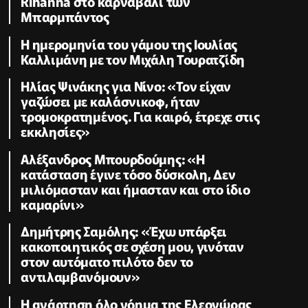
Rihanna στο καρναβάλι των
Μπαρμπάντος
Η ημερομηνία του γάμου της Ιουλίας
Καλλιμάνη με τον Μιχάλη Τουρατζίδη
Ηλίας Ψινάκης για Νίνο: «Τον είχαν
γαζώσει με καλάσνικοφ, ήταν
τρομοκρατημένος. Για καιρό, έτρεχε στις
εκκλησίες»
Αλέξανδρος Μπουρδούμης: «Η
κατάσταση έγινε τόσο δύσκολη, Δεν
μιλιόμασταν και ήμασταν και στο ίδιο
καμαρίνι»
Δημήτρης Σαμόλης: «Έχω υπάρξει
κακοποιητικός σε σχέση μου, γινόταν
στον αυτόματο πιλότο δεν το
αντιλαμβανόμουν»
Η ανάρτηση όλο νόημα της Ελεονώρας