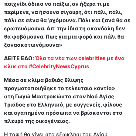
παιχνίδι άδικο να παίξω, αν ήξερα τι με
περίμενε, να ήσουνα σίγουρη, ότι πάλι, πάλι,
πάλι σε σένα θα ‘ρχόμουνα. Πάλι και ξανά θα σε
ερωτευόμουνα. Απ’ την ίδια τη σκανδάλη δεν
θα φοβόμουνα. Πως για μια φορά και πάλι θα
ξανασκοτωνόμουνα»
ΔΕΙΤΕ ΕΔΩ:
Όλα τα νέα των celebrities με ένα
κλικ στο #CelebrityNewsCyprus
Μέσα σε κλίμα βαθιάς θλίψης
πραγματοποιήθηκε το τελευταίο «αντίο»
στη Γωγώ Μαστροκώστα στον Ναό Αγίας
Τριάδος στο Ελληνικό, με συγγενείς, φίλους
και αγαπημένα πρόσωπα να βρίσκονται στο
πλευρό της οικογένειας.
H ταφή θα γίνει στο εξωκλήσι του Αγίου