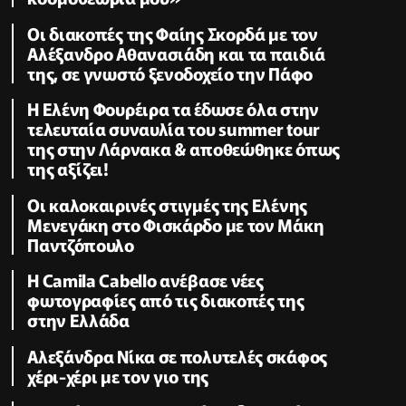
Οι διακοπές της Φαίης Σκορδά με τον
Αλέξανδρο Αθανασιάδη και τα παιδιά
της, σε γνωστό ξενοδοχείο την Πάφο
Η Ελένη Φουρέιρα τα έδωσε όλα στην
τελευταία συναυλία του summer tour
της στην Λάρνακα & αποθεώθηκε όπως
της αξίζει!
Oι καλοκαιρινές στιγμές της Ελένης
Μενεγάκη στο Φισκάρδο με τον Μάκη
Παντζόπουλο
Η Camila Cabello ανέβασε νέες
φωτογραφίες από τις διακοπές της
στην Ελλάδα
Αλεξάνδρα Νίκα σε πολυτελές σκάφος
χέρι-χέρι με τον γιο της