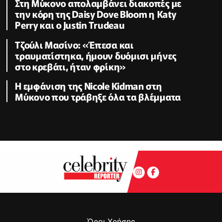
Στη Μύκονο απολαμβάνει διακοπές με
την κόρη της Daisy Dove Bloom η Κaty
Perry και ο Justin Trudeau
Τζούλι Μασίνο: «Έπεσα και
τραυματίστηκα, ήμουν δυόμισι μήνες
στο κρεβάτι, ήταν φρίκη»
Η εμφάνιση της Nicole Kidman στη
Μύκονο που τράβηξε όλα τα βλέμματα
Όροι Χρήσης