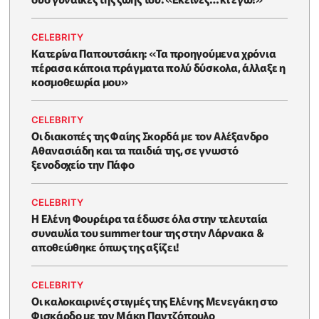
CELEBRITY
Κατερίνα Παπουτσάκη: «Τα προηγούμενα χρόνια
πέρασα κάποια πράγματα πολύ δύσκολα, άλλαξε η
κοσμοθεωρία μου»
CELEBRITY
Οι διακοπές της Φαίης Σκορδά με τον Αλέξανδρο
Αθανασιάδη και τα παιδιά της, σε γνωστό
ξενοδοχείο την Πάφο
CELEBRITY
Η Ελένη Φουρέιρα τα έδωσε όλα στην τελευταία
συναυλία του summer tour της στην Λάρνακα &
αποθεώθηκε όπως της αξίζει!
CELEBRITY
Oι καλοκαιρινές στιγμές της Ελένης Μενεγάκη στο
Φισκάρδο με τον Μάκη Παντζόπουλο