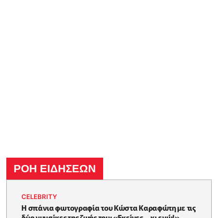
ΡΟΗ ΕΙΔΗΣΕΩΝ
CELEBRITY
Η σπάνια φωτογραφία του Κώστα Καραφώτη με τις
δύο γυναίκες της ζωής του: «Εκείνες… κι εγώ!»