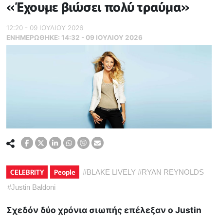
«Έχουμε βιώσει πολύ τραύμα»
12:20 - 09 ΙΟΥΛΙΟΥ 2026
ΕΝΗΜΕΡΏΘΗΚΕ:
14:32 - 09 ΙΟΥΛΙΟΥ 2026
CELEBRITY
People
#
BLAKE LIVELY
#
RYAN REYNOLDS
#
Justin Baldoni
Σχεδόν δύο χρόνια σιωπής επέλεξαν ο Justin