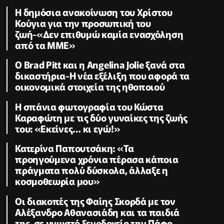
Η δημόσια ανακοίνωση του Χρίστου
Κούγια για την προσωπική του
ζωή-«Δεν επιθυμώ καμία ενασχόληση
από τα ΜΜΕ»
Ο Brad Pitt και η Angelina Jolie ξανά στα
δικαστήρια-Η νέα εξέλιξη που αφορά τα
οικονομικά στοιχεία της ηθοποιού
Η σπάνια φωτογραφία του Κώστα
Καραφώτη με τις δύο γυναίκες της ζωής
του: «Εκείνες… κι εγώ!»
Κατερίνα Παπουτσάκη: «Τα
προηγούμενα χρόνια πέρασα κάποια
πράγματα πολύ δύσκολα, άλλαξε η
κοσμοθεωρία μου»
Οι διακοπές της Φαίης Σκορδά με τον
Αλέξανδρο Αθανασιάδη και τα παιδιά
της, σε γνωστό ξενοδοχείο την Πάφο