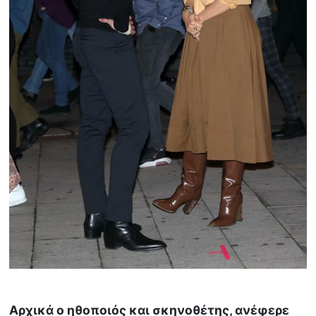
Aρχικά ο ηθοποιός και σκηνοθέτης, ανέφερε