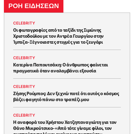
ΡΟΗ ΕΙΔΗΣΕΩΝ
CELEBRITY
Οι φωτογραφίες από το ταξίδι της Σιμώνης
Χριστοδούλου με τον Αντρέα Γεωργίου στην
Ίμπιζα-Ξέγνοιαστες στιγμές για το ζευγάρι
CELEBRITY
Κατερίνα Παπουτσάκη: Ο άνθρωπος φαίνεται
πραγματικά όταν αναλαμβάνει εξουσία
CELEBRITY
Ζήσης Ρούμπος: Δεν ξεχνώ ποτέ ότι αυτός ο κόσμος
βάζει φαγητό πάνω στο τραπέζι μου
CELEBRITY
Η αναφορά του Χρήστου Χατζηπαναγιώτη για τον
Θάνο Μικρούτσικο-«Από τότε γίναμε φίλοι, τον
αγαπούσα πολύ και εκείνος με αγαπούσε»