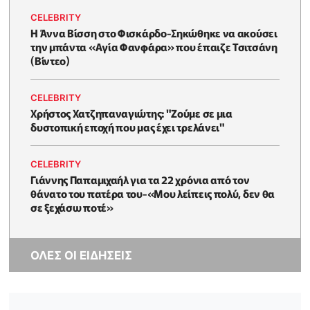
CELEBRITY
Η Άννα Βίσση στο Φισκάρδο-Σηκώθηκε να ακούσει
την μπάντα «Αγία Φανφάρα» που έπαιζε Τσιτσάνη
(Βίντεο)
CELEBRITY
Χρήστος Χατζηπαναγιώτης: "Ζούμε σε μια
δυστοπική εποχή που μας έχει τρελάνει"
CELEBRITY
Γιάννης Παπαμιχαήλ για τα 22 χρόνια από τον
θάνατο του πατέρα του-«Μου λείπεις πολύ, δεν θα
σε ξεχάσω ποτέ»
ΟΛΕΣ ΟΙ ΕΙΔΗΣΕΙΣ