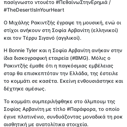
πασίγνωστο ντουέτο #ΠεθαίνωΣτηνEρημιά /
#TheDesertIsInYourHeart
Ο Μιχάλης Ρακιντζής έγραψε τη μουσική, ενώ οι
στίχοι ανήκουν στη Σοφία Αρβανίτη (ελληνικοί)
και τον Τέρρυ Σιγανό (αγγλικοί).
Η Bonnie Tyler και η Σοφία Αρβανίτη ανήκαν στην
ίδια δισκογραφική εταιρεία (#BMG). Μόλις ο
Ρακιντζής έμαθε ότι η παγκόσμιας εμβέλειας
σταρ θα επισκεπτόταν την Ελλάδα, της έστειλε
το κομμάτι σε κασέτα. Εκείνη ενθουσιάστηκε και
δέχτηκε αμέσως.
Το κομμάτι συμπεριλήφθηκε στο άλμπουμ της
Σοφίας Αρβανίτη με τίτλο #Παράφορα, το οποίο
έγινε πλατινένιο, συνδυάζοντας μοναδικά τη ροκ
αισθητική με ανατολίτικα στοιχεία.