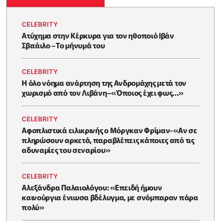
CELEBRITY
Ατύχημα στην Κέρκυρα για τον ηθοποιό Ιβάν
Σβιτάιλο –Το μήνυμά του
CELEBRITY
Η όλο νόημα ανάρτηση της Ανδρομάχης μετά τον
χωρισμό από τον Λιβάνη–«Όποιος έχει φως…»
CELEBRITY
Αφοπλιστικά ειλικρινής ο Μόργκαν Φρίμαν-«Αν σε
πληρώσουν αρκετά, παραβλέπεις κάποιες από τις
αδυναμίες του σεναρίου»
CELEBRITY
Αλεξάνδρα Παλαιολόγου: «Επειδή ήμουν
καινούργια ένιωσα βδέλυγμα, με σνόμπαραν πάρα
πολύ»