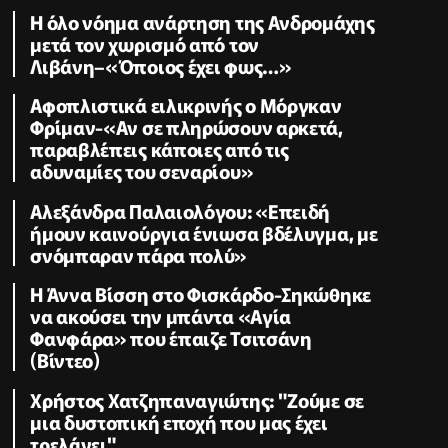
Η όλο νόημα ανάρτηση της Ανδρομάχης
μετά τον χωρισμό από τον
Λιβάνη–«Όποιος έχει φως…»
Αφοπλιστικά ειλικρινής ο Μόργκαν
Φρίμαν-«Αν σε πληρώσουν αρκετά,
παραβλέπεις κάποιες από τις
αδυναμίες του σεναρίου»
Αλεξάνδρα Παλαιολόγου: «Επειδή
ήμουν καινούργια ένιωσα βδέλυγμα, με
σνόμπαραν πάρα πολύ»
Η Άννα Βίσση στο Φισκάρδο-Σηκώθηκε
να ακούσει την μπάντα «Αγία
Φανφάρα» που έπαιζε Τσιτσάνη
(Βίντεο)
Χρήστος Χατζηπαναγιώτης: "Ζούμε σε
μια δυστοπική εποχή που μας έχει
τρελάνει"