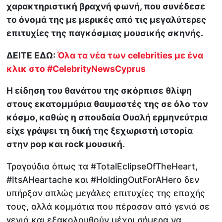
χαρακτηριστική βραχνή φωνή, που συνέδεσε
το όνομά της με μερικές από τις μεγαλύτερες
επιτυχίες της παγκόσμιας μουσικής σκηνής.
ΔΕΙΤΕ ΕΔΩ:
Όλα τα νέα των celebrities με ένα
κλικ στο #CelebrityNewsCyprus
Η είδηση του θανάτου της σκόρπισε θλίψη
στους εκατομμύρια θαυμαστές της σε όλο τον
κόσμο, καθώς η σπουδαία Ουαλή ερμηνεύτρια
είχε γράψει τη δική της ξεχωριστή ιστορία
στην pop και rock μουσική.
Τραγούδια όπως τα #TotalEclipseOfTheHeart,
#ItsAHeartache και #HoldingOutForAHero δεν
υπήρξαν απλώς μεγάλες επιτυχίες της εποχής
τους, αλλά κομμάτια που πέρασαν από γενιά σε
γενιά και εξακολουθούν μέχρι σήμερα να