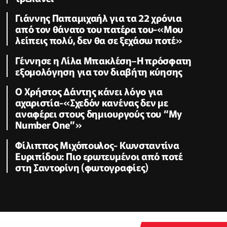
Γιάννης Παπαμιχαήλ για τα 22 χρόνια
από τον θάνατο του πατέρα του-«Μου
λείπεις πολύ, δεν θα σε ξεχάσω ποτέ»
Γέννησε η Λίλα Μπακλέση–Η πρόσφατη
εξομολόγηση για τον διαβήτη κύησης
Ο Χρήστος Δάντης κάνει λόγο για
αχαριστία-«Σχεδόν κανένας δεν με
αναφέρει στους δημιουργούς του “My
Number One”»
Φίλιππος Μιχόπουλος- Κωνσταντίνα
Ευριπίδου: Πιο ερωτευμένοι από ποτέ
στη Σαντορίνη (φωτογραφίες)