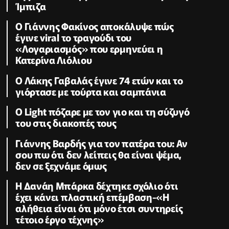
Ίμπιζα
Ο Γιάννης Φακίνος αποκάλυψε πώς
έγινε viral το τραγούδι του
«Λογαριασμός» που ερμηνεύει η
Κατερίνα Λιόλιου
Ο Λάκης Γαβαλάς έγινε 74 ετών και το
γιόρτασε με τούρτα και σαμπάνια
Ο Light πόζαρε με τον γιο και τη σύζυγό
του στις διακοπές τους
Γιάννης Βαρδής για τον πατέρα του: Αν
σου πω ότι δεν λείπεις θα είναι ψέμα,
δεν σε ξεχνάμε όμως
Η Δανάη Μπάρκα δέχτηκε σχόλιο ότι
έχει κάνει πλαστική επέμβαση-«Η
αλήθεια είναι ότι μόνο έτσι συντηρείς
τέτοιο έργο τέχνης»