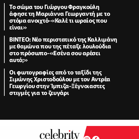
Το σώμα του Γιώργου Φραγκούλη
άφησε τη Μαριάννα Γεωργαντή με το
στόμα ανοιχτό-«Καλέ τι ωραίος που
είναι»
BINTEO: Νέο περιστατικό της Καλλιμάνη
με θαμώνα που της πέταξε λουλούδια
στο πρόσωπο-«Εσένα σου αρέσει
αυτό;»
Οι φωτογραφίες από το ταξίδι της
Σιμώνης Χριστοδούλου με τον Αντρέα
Γεωργίου στην Ίμπιζα-Ξέγνοιαστες
στιγμές για το ζευγάρι