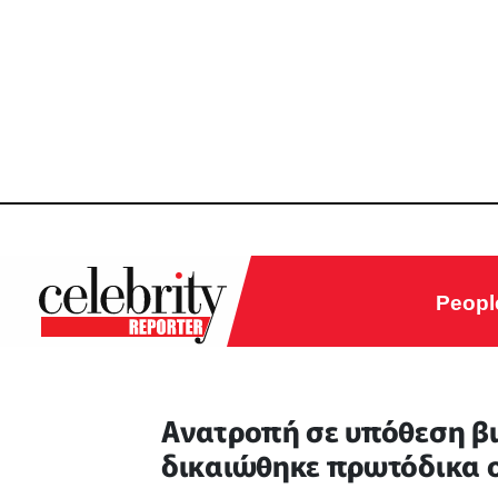
Peopl
Ανατροπή σε υπόθεση βι
δικαιώθηκε πρωτόδικα 