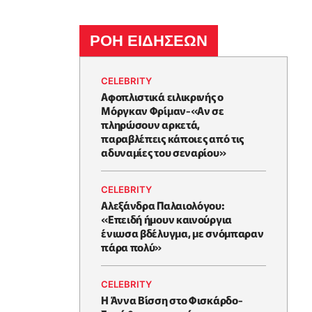
ΡΟΗ ΕΙΔΗΣΕΩΝ
CELEBRITY
Αφοπλιστικά ειλικρινής ο
Μόργκαν Φρίμαν-«Αν σε
πληρώσουν αρκετά,
παραβλέπεις κάποιες από τις
αδυναμίες του σεναρίου»
CELEBRITY
Αλεξάνδρα Παλαιολόγου:
«Επειδή ήμουν καινούργια
ένιωσα βδέλυγμα, με σνόμπαραν
πάρα πολύ»
CELEBRITY
Η Άννα Βίσση στο Φισκάρδο-