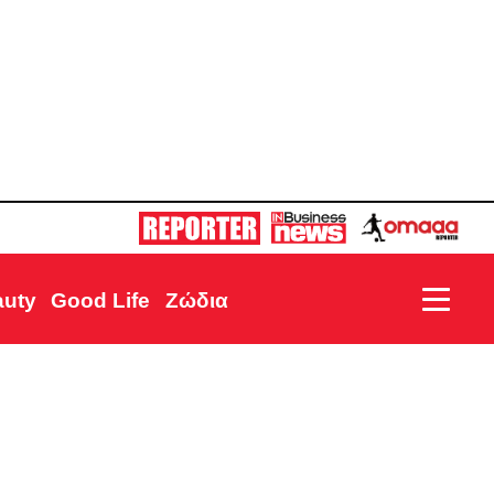
auty
Good Life
Ζώδια