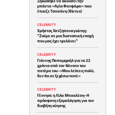
Σηκώθηκε να ακούσει την
μπάντα «Αγία Φανφάρα» που
έπαιζε Τσιτσάνη (Βίντεο)
CELEBRITY
Χρήστος Χατζηπαναγιώτης:
"Ζούμε σε μια δυστοπική εποχή
που μας έχει τρελάνει"
CELEBRITY
Γιάννης Παπαμιχαήλ για τα 22
χρόνια από τον θάνατο του
πατέρα του-«Μου λείπεις πολύ,
δεν θα σε ξεχάσω ποτέ»
CELEBRITY
Γέννησε η Λίλα Μπακλέση–Η
πρόσφατη εξομολόγηση για τον
διαβήτη κύησης