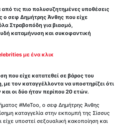
 από τις πιο πολυσυζητημένες υποθέσεις
ς ο σεφ
Δημήτρης Άνθης
που είχε
όλα Στραβοπόδη για βιασμό,
ευδή καταμήνυση και συκοφαντική
lebrities με ένα κλικ
η που είχε κατατεθεί σε βάρος του
 με τον καταγγέλλοντα να υποστηρίζει ότι
 και οι δύο ήταν περίπου 20 ετών.
νήματος #MeToo, ο σεφ Δημήτρης Άνθης
ίσημη καταγγελία στην εκπομπή της Σίσσυς
ι είχε υποστεί σεξουαλική κακοποίηση και