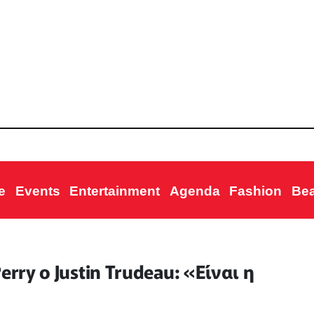
e
Events
Entertainment
Agenda
Fashion
Be
rry ο Justin Trudeau: «Eίναι η