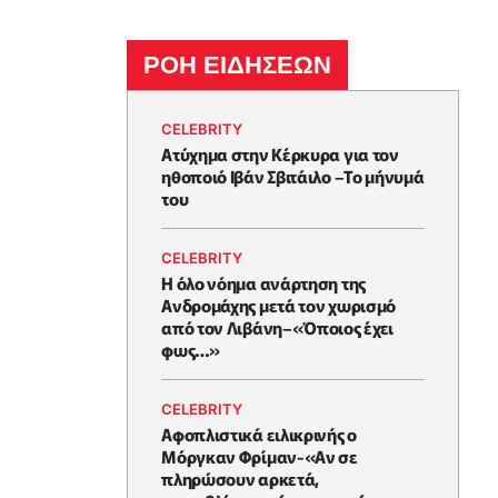
ΡΟΗ ΕΙΔΗΣΕΩΝ
CELEBRITY
Ατύχημα στην Κέρκυρα για τον
ηθοποιό Ιβάν Σβιτάιλο –Το μήνυμά
του
CELEBRITY
Η όλο νόημα ανάρτηση της
Ανδρομάχης μετά τον χωρισμό
από τον Λιβάνη–«Όποιος έχει
φως…»
CELEBRITY
Αφοπλιστικά ειλικρινής ο
Μόργκαν Φρίμαν-«Αν σε
πληρώσουν αρκετά,