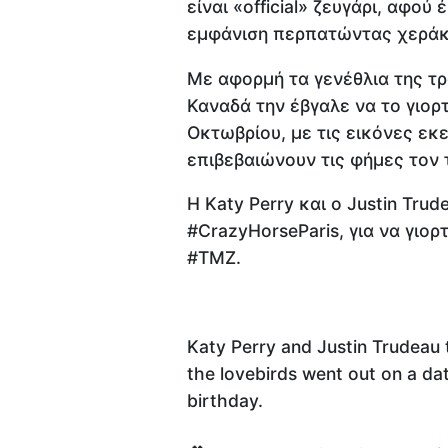
είναι «official» ζευγάρι, αφο
εμφάνιση περπατώντας χεράκι
Με αφορμή τα γενέθλια της τ
Καναδά την έβγαλε να το γιορ
Οκτωβρίου, με τις εικόνες εκ
επιβεβαιώνουν τις φήμες τον 
Η Katy Perry και ο Justin Tr
#CrazyHorseParis, για να γιο
#TMZ.
Katy Perry and Justin Trudeau t
the lovebirds went out on a dat
birthday.