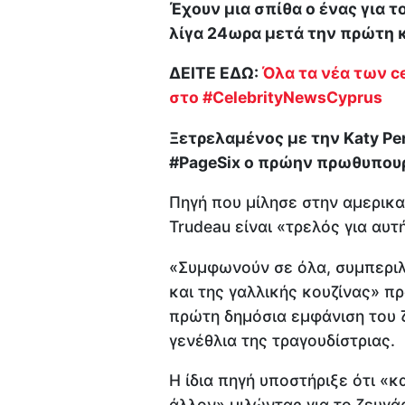
Έχουν μια σπίθα ο ένας για 
λίγα 24ωρα μετά την πρώτη κ
ΔΕΙΤΕ ΕΔΩ:
Όλα τα νέα των ce
στο #CelebrityNewsCyprus
Ξετρελαμένος με την Κaty Pe
#PageSix ο πρώην πρωθυπουργ
Πηγή που μίλησε στην αμερικα
Trudeau είναι «τρελός για αυτή
«Συμφωνούν σε όλα, συμπεριλ
και της γαλλικής κουζίνας» π
πρώτη δημόσια εμφάνιση του ζε
γενέθλια της τραγουδίστριας.
Η ίδια πηγή υποστήριξε ότι «κα
άλλον» μιλώντας για το ζευγά