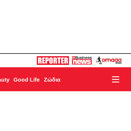
auty
Good Life
Ζώδια