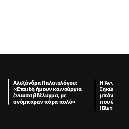
Αλεξάνδρα Παλαιολόγου:
Η Άννα Βίσ
«Επειδή ήμουν καινούργια
Σηκώθηκε ν
ένιωσα βδέλυγμα, με
μπάντα «Α
σνόμπαραν πάρα πολύ»
που έπαιζε
(Βίντεο)