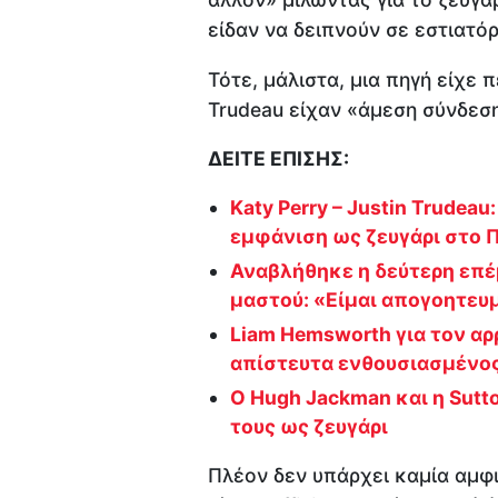
είδαν να δειπνούν σε εστιατό
Τότε, μάλιστα, μια πηγή είχε π
Trudeau είχαν «άμεση σύνδεσ
ΔΕΙΤΕ ΕΠΙΣΗΣ:
Katy Perry – Justin Trudea
εμφάνιση ως ζευγάρι στο Π
Αναβλήθηκε η δεύτερη επέμ
μαστού: «Είμαι απογοητευ
Liam Hemsworth για τον αρρ
απίστευτα ενθουσιασμένο
Ο Hugh Jackman και η Sutt
τους ως ζευγάρι
Πλέον δεν υπάρχει καμία αμφιβ