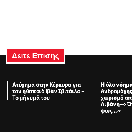
Δειτε Επισης
Ατύχημα στην Κέρκυρα για
Η όλο νόημ
τον ηθοποιό Ιβάν Σβιτάιλο –
Ανδρομάχης
Το μήνυμά του
χωρισμό απ
Λιβάνη–«Όπ
φως…»