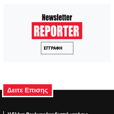
ΕΓΓΡΑΦΗ
Δειτε Επισης
Η Ελένη Βουλγαράκη ξεσπά μετά τις