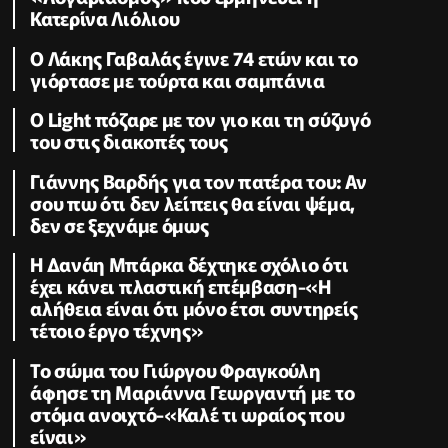
Κατερίνα Λιόλιου
Ο Λάκης Γαβαλάς έγινε 74 ετών και το
γιόρτασε με τούρτα και σαμπάνια
Ο Light πόζαρε με τον γιο και τη σύζυγό
του στις διακοπές τους
Γιάννης Βαρδής για τον πατέρα του: Αν
σου πω ότι δεν λείπεις θα είναι ψέμα,
δεν σε ξεχνάμε όμως
Η Δανάη Μπάρκα δέχτηκε σχόλιο ότι
έχει κάνει πλαστική επέμβαση-«Η
αλήθεια είναι ότι μόνο έτσι συντηρείς
τέτοιο έργο τέχνης»
Το σώμα του Γιώργου Φραγκούλη
άφησε τη Μαριάννα Γεωργαντή με το
στόμα ανοιχτό-«Καλέ τι ωραίος που
είναι»