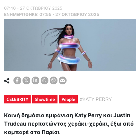
07:40 - 27 ΟΚΤΩΒΡΙΟΥ 2025
ΕΝΗΜΕΡΏΘΗΚΕ:
07:55 - 27 ΟΚΤΩΒΡΙΟΥ 2025
CELEBRITY
Showtime
People
#
KATY PERRY
Kοινή δημόσια εμφάνιση Katy Perry και Justin
Trudeau περπατώντας χεράκι-χεράκι, έξω από
καμπαρέ στο Παρίσι