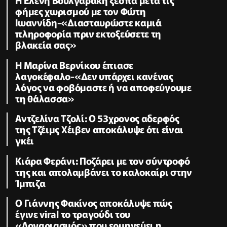
φήμες χωρισμού με τον Φώτη
Ιωαννίδη-«Διασταυρώστε καμιά
πληροφορία πριν εκτοξεύσετε τη
βλακεία σας»
Η Μαρίνα Βερνίκου έπιασε
λαγοκέφαλο-«Δεν υπάρχει κανένας
λόγος να φοβόμαστε ή να αποφεύγουμε
τη θάλασσα»
Αντζελίνα Τζολί: Ο 53χρονος αδερφός
της Τζέιμς Χέιβεν αποκάλυψε ότι είναι
γκέι
Κιάρα Φεράνι: Ποζάρει με τον σύντροφό
της και απολαμβάνει το καλοκαίρι στην
Ίμπιζα
Ο Γιάννης Φακίνος αποκάλυψε πώς
έγινε viral το τραγούδι του
«Λογαριασμός» που ερμηνεύει η