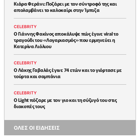
Κιάρα Φεράνι: Ποζάρει με τον σύντροφό της και
απολαμβάνει το καλοκαίρι στην Ίμπιζα
CELEBRITY
Ο Γιάννης Φακίνος αποκάλυψε πώς έγινε viral το
τραγούδι του «Λογαριασμός» που ερμηνεύει η
Κατερίνα Λιόλιου
CELEBRITY
Ο Λάκης Γαβαλάς έγινε 74 ετών και το γιόρτασε με
τούρτα και σαμπάνια
CELEBRITY
Ο Light πόζαρε με τον γιο και τη σύζυγό του στις
διακοπές τους
ΟΛΕΣ ΟΙ ΕΙΔΗΣΕΙΣ