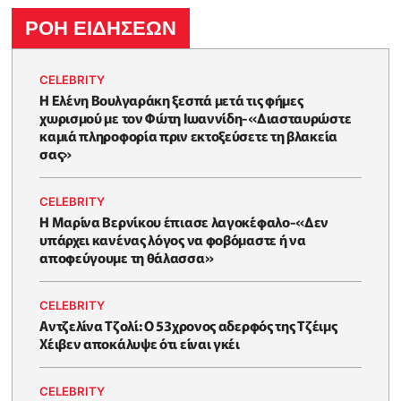
ΡΟΗ ΕΙΔΗΣΕΩΝ
CELEBRITY
Η Ελένη Βουλγαράκη ξεσπά μετά τις φήμες
χωρισμού με τον Φώτη Ιωαννίδη-«Διασταυρώστε
καμιά πληροφορία πριν εκτοξεύσετε τη βλακεία
σας»
CELEBRITY
Η Μαρίνα Βερνίκου έπιασε λαγοκέφαλο-«Δεν
υπάρχει κανένας λόγος να φοβόμαστε ή να
αποφεύγουμε τη θάλασσα»
CELEBRITY
Αντζελίνα Τζολί: Ο 53χρονος αδερφός της Τζέιμς
Χέιβεν αποκάλυψε ότι είναι γκέι
CELEBRITY