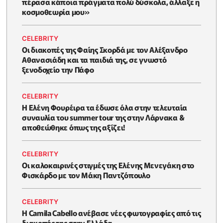
πέρασα κάποια πράγματα πολύ δύσκολα, άλλαξε η
κοσμοθεωρία μου»
CELEBRITY
Οι διακοπές της Φαίης Σκορδά με τον Αλέξανδρο
Αθανασιάδη και τα παιδιά της, σε γνωστό
ξενοδοχείο την Πάφο
CELEBRITY
Η Ελένη Φουρέιρα τα έδωσε όλα στην τελευταία
συναυλία του summer tour της στην Λάρνακα &
αποθεώθηκε όπως της αξίζει!
CELEBRITY
Oι καλοκαιρινές στιγμές της Ελένης Μενεγάκη στο
Φισκάρδο με τον Μάκη Παντζόπουλο
CELEBRITY
Η Camila Cabello ανέβασε νέες φωτογραφίες από τις
διακοπές της στην Ελλάδα