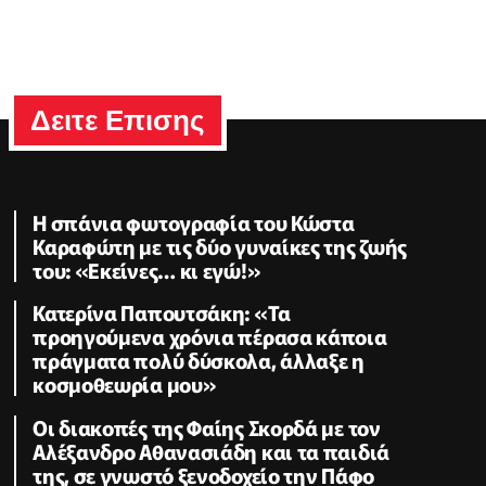
Δειτε Επισης
Η σπάνια φωτογραφία του Κώστα
Καραφώτη με τις δύο γυναίκες της ζωής
του: «Εκείνες… κι εγώ!»
Κατερίνα Παπουτσάκη: «Τα
προηγούμενα χρόνια πέρασα κάποια
πράγματα πολύ δύσκολα, άλλαξε η
κοσμοθεωρία μου»
Οι διακοπές της Φαίης Σκορδά με τον
Αλέξανδρο Αθανασιάδη και τα παιδιά
της, σε γνωστό ξενοδοχείο την Πάφο