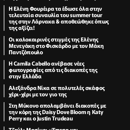
Η Ελένη Φουρέιρα τα έδωσε όλα στην
τελευταία συναυλία του summer tour
της στην Λάρνακα & αποθεώθηκε όπως
της αξίζει!
Oι καλοκαιρινές στιγμές της Ελένης
Μενεγάκη στο Φισκάρδο με τον Μάκη
Παντζόπουλο
Η Camila Cabello ανέβασε νέες
φωτογραφίες από τις διακοπές της
στην Ελλάδα
Αλεξάνδρα Νίκα σε πολυτελές σκάφος
χέρι-χέρι με τον γιο της
Στη Μύκονο απολαμβάνει διακοπές με
την κόρη της Daisy Dove Bloom η Κaty
Perry και ο Justin Trudeau
Τζούλι Μασίνο: «Έπεσα και