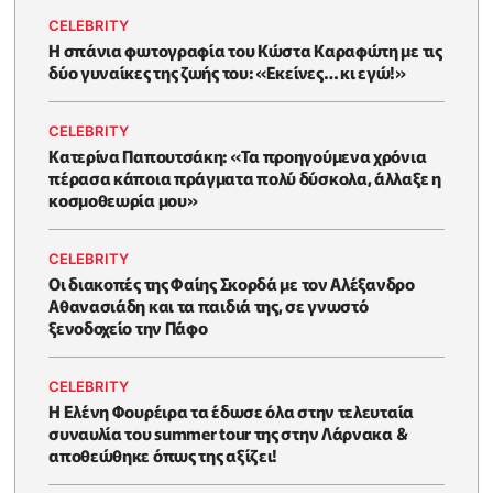
CELEBRITY
Η σπάνια φωτογραφία του Κώστα Καραφώτη με τις
δύο γυναίκες της ζωής του: «Εκείνες… κι εγώ!»
CELEBRITY
Κατερίνα Παπουτσάκη: «Τα προηγούμενα χρόνια
πέρασα κάποια πράγματα πολύ δύσκολα, άλλαξε η
κοσμοθεωρία μου»
CELEBRITY
Οι διακοπές της Φαίης Σκορδά με τον Αλέξανδρο
Αθανασιάδη και τα παιδιά της, σε γνωστό
ξενοδοχείο την Πάφο
CELEBRITY
Η Ελένη Φουρέιρα τα έδωσε όλα στην τελευταία
συναυλία του summer tour της στην Λάρνακα &
αποθεώθηκε όπως της αξίζει!