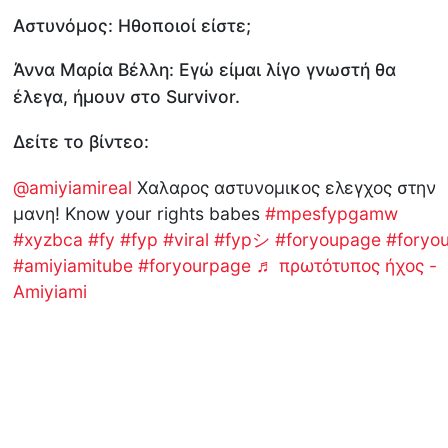
Αστυνόμος: Ηθοποιοί είστε;
Άννα Μαρία Βέλλη: Εγώ είμαι λίγο γνωστή θα
έλεγα, ήμουν στο Survivor.
Δείτε το βίντεο:
@amiyiamireal
Χαλαρος αστυνομικος ελεγχος στην
μανη! Know your rights babes
#mpesfypgamw
#xyzbca
#fy
#fyp
#viral
#fypシ
#foryoupage
#foryo
#amiyiamitube
#foryourpage
♬ πρωτότυπος ήχος -
Amiyiami