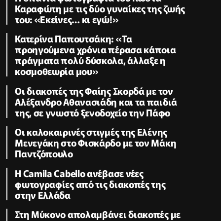
Καραφώτη με τις δύο γυναίκες της ζωής
του: «Εκείνες… κι εγώ!»
Κατερίνα Παπουτσάκη: «Τα
προηγούμενα χρόνια πέρασα κάποια
πράγματα πολύ δύσκολα, άλλαξε η
κοσμοθεωρία μου»
Οι διακοπές της Φαίης Σκορδά με τον
Αλέξανδρο Αθανασιάδη και τα παιδιά
της, σε γνωστό ξενοδοχείο την Πάφο
Oι καλοκαιρινές στιγμές της Ελένης
Μενεγάκη στο Φισκάρδο με τον Μάκη
Παντζόπουλο
Η Camila Cabello ανέβασε νέες
φωτογραφίες από τις διακοπές της
στην Ελλάδα
Στη Μύκονο απολαμβάνει διακοπές με