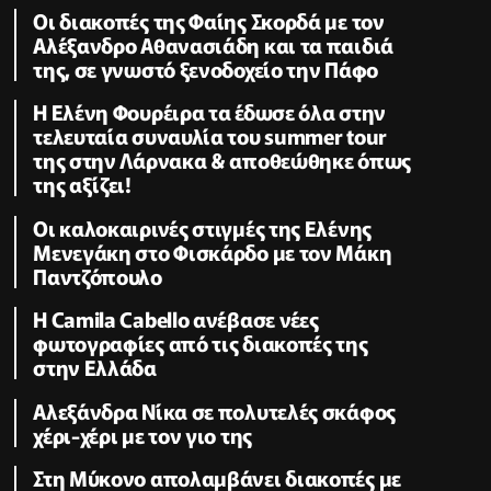
Οι διακοπές της Φαίης Σκορδά με τον
Αλέξανδρο Αθανασιάδη και τα παιδιά
της, σε γνωστό ξενοδοχείο την Πάφο
Η Ελένη Φουρέιρα τα έδωσε όλα στην
τελευταία συναυλία του summer tour
της στην Λάρνακα & αποθεώθηκε όπως
της αξίζει!
Oι καλοκαιρινές στιγμές της Ελένης
Μενεγάκη στο Φισκάρδο με τον Μάκη
Παντζόπουλο
Η Camila Cabello ανέβασε νέες
φωτογραφίες από τις διακοπές της
στην Ελλάδα
Αλεξάνδρα Νίκα σε πολυτελές σκάφος
χέρι-χέρι με τον γιο της
Στη Μύκονο απολαμβάνει διακοπές με