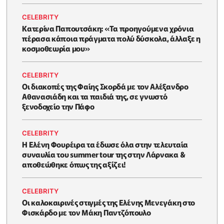
CELEBRITY
Κατερίνα Παπουτσάκη: «Τα προηγούμενα χρόνια
πέρασα κάποια πράγματα πολύ δύσκολα, άλλαξε η
κοσμοθεωρία μου»
CELEBRITY
Οι διακοπές της Φαίης Σκορδά με τον Αλέξανδρο
Αθανασιάδη και τα παιδιά της, σε γνωστό
ξενοδοχείο την Πάφο
CELEBRITY
Η Ελένη Φουρέιρα τα έδωσε όλα στην τελευταία
συναυλία του summer tour της στην Λάρνακα &
αποθεώθηκε όπως της αξίζει!
CELEBRITY
Oι καλοκαιρινές στιγμές της Ελένης Μενεγάκη στο
Φισκάρδο με τον Μάκη Παντζόπουλο