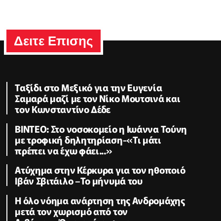
Δειτε Επισης
Ταξίδι στο Μεξικό για την Ευγενία
Σαμαρά μαζί με τον Νίκο Μουτσινά και
τον Κωνσταντίνο Δέδε
ΒΙΝΤΕΟ: Στο νοσοκομείο η Ιωάννα Τούνη
με τροφική δηλητηρίαση-«Τι μάτι
πρέπει να έχω φάει...»
Ατύχημα στην Κέρκυρα για τον ηθοποιό
Ιβάν Σβιτάιλο –Το μήνυμά του
Η όλο νόημα ανάρτηση της Ανδρομάχης
μετά τον χωρισμό από τον