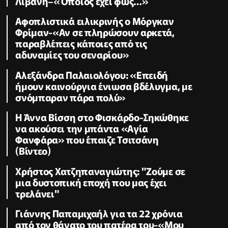
Λιβάνη–«Όποιος έχει φως…»
Αφοπλιστικά ειλικρινής ο Μόργκαν
Φρίμαν-«Αν σε πληρώσουν αρκετά,
παραβλέπεις κάποιες από τις
αδυναμίες του σεναρίου»
Αλεξάνδρα Παλαιολόγου: «Επειδή
ήμουν καινούργια ένιωσα βδέλυγμα, με
σνόμπαραν πάρα πολύ»
Η Άννα Βίσση στο Φισκάρδο-Σηκώθηκε
να ακούσει την μπάντα «Αγία
Φανφάρα» που έπαιζε Τσιτσάνη
(Βίντεο)
Χρήστος Χατζηπαναγιώτης: "Ζούμε σε
μια δυστοπική εποχή που μας έχει
τρελάνει"
Γιάννης Παπαμιχαήλ για τα 22 χρόνια
από τον θάνατο του πατέρα του-«Μου