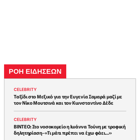
ΡΟΗ ΕΙΔΗΣΕΩΝ
CELEBRITY
Ταξίδι στο Μεξικό για την Ευγενία Σαμαρά μαζί με
τον Νίκο Μουτσινά και τον Κωνσταντίνο Δέδε
CELEBRITY
ΒΙΝΤΕΟ: Στο νοσοκομείο η Ιωάννα Τούνη με τροφική
δηλητηρίαση-«Τι μάτι πρέπει να έχω φάει...»