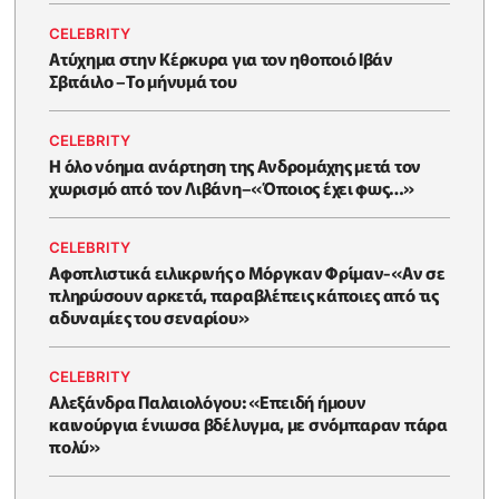
CELEBRITY
Ατύχημα στην Κέρκυρα για τον ηθοποιό Ιβάν
Σβιτάιλο –Το μήνυμά του
CELEBRITY
Η όλο νόημα ανάρτηση της Ανδρομάχης μετά τον
χωρισμό από τον Λιβάνη–«Όποιος έχει φως…»
CELEBRITY
Αφοπλιστικά ειλικρινής ο Μόργκαν Φρίμαν-«Αν σε
πληρώσουν αρκετά, παραβλέπεις κάποιες από τις
αδυναμίες του σεναρίου»
CELEBRITY
Αλεξάνδρα Παλαιολόγου: «Επειδή ήμουν
καινούργια ένιωσα βδέλυγμα, με σνόμπαραν πάρα
πολύ»