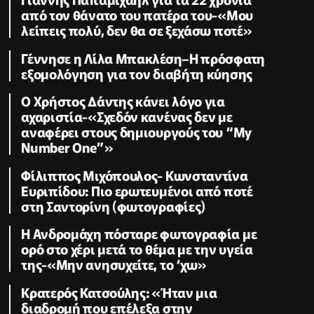
από τον θάνατο του πατέρα του-«Μου
λείπεις πολύ, δεν θα σε ξεχάσω ποτέ»
Γέννησε η Λίλα Μπακλέση–Η πρόσφατη
εξομολόγηση για τον διαβήτη κύησης
Ο Χρήστος Δάντης κάνει λόγο για
αχαριστία-«Σχεδόν κανένας δεν με
αναφέρει στους δημιουργούς του “My
Number One”»
Φίλιππος Μιχόπουλος- Κωνσταντίνα
Ευριπίδου: Πιο ερωτευμένοι από ποτέ
στη Σαντορίνη (φωτογραφίες)
Η Ανδρομάχη πόσταρε φωτoγραφία με
ορό στο χέρι μετά το θέμα με την υγεία
της-«Μην ανησυχείτε, το ‘χω»
Κρατερός Κατσούλης: «Ήταν μια
διαδρομή που επέλεξα στην