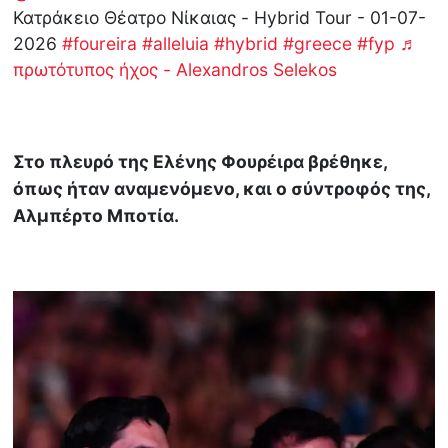
Κατράκειο Θέατρο Νίκαιας - Hybrid Tour - 01-07-
2026
#foureira
#alleluia
#hybrid
#greece
#fyp
♬
πρωτότυπος ήχος - Alexandros Selekos
Στο πλευρό της Ελένης Φουρέιρα βρέθηκε,
όπως ήταν αναμενόμενο, και ο σύντροφός της,
Αλμπέρτο Μποτία.