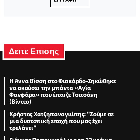
Δειτε Επισης
Η Άννα Βίσση στο Φισκάρδο-Σηκώθηκε
να ακούσει την μπάντα «Αγία
Φανφάρα» που έπαιζε Τσιτσάνη
(Βίντεο)
Χρήστος Χατζηπαναγιώτης: "Ζούμε σε
μια δυστοπική εποχή που μας έχει
τρελάνει"
Γιάννης Παπαμιχαήλ για τα 22 χρόνια