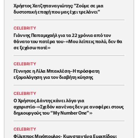
Χρήστος Χατζηπαναγιώτης: "Ζούμε σε μια
δυστοπική εποχή που μας έχει τρελάνει"
CELEBRITY
Γιάννης Παπαμιχαήλ για τα 22 χρόνια από τον
θάνατο του πατέρα του-«Μου λείπεις πολύ, δεν θα
σε ξεχάσω ποτέ»
CELEBRITY
Γέννησε η Λίλα Μπακλέση–Η πρόσφατη
εξομολόγηση για τον διαβήτη κύησης
CELEBRITY
Ο Χρήστος Δάντης κάνει λόγο για
αχαριστία-«Σχεδόν κανένας δεν με αναφέρει στους
δημιουργούς του “My Number One”»
CELEBRITY
Φίλιππος Μιχόπουλος- Κωνσταντίνα Ευριπίδου: