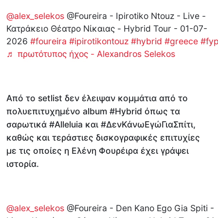
@alex_selekos
@Foureira - Ipirotiko Ntouz - Live -
Κατράκειο Θέατρο Νίκαιας - Hybrid Tour - 01-07-
2026
#foureira
#ipirotikontouz
#hybrid
#greece
#fy
♬ πρωτότυπος ήχος - Alexandros Selekos
Από το setlist δεν έλειψαν κομμάτια από το
πολυεπιτυχημένο album #Hybrid όπως τα
σαρωτικά #Alleluia και #ΔενΚάνωΕγώΓιαΣπίτι,
καθώς και τεράστιες δισκογραφικές επιτυχίες
με τις οποίες η Ελένη Φουρέιρα έχει γράψει
ιστορία.
@alex_selekos
@Foureira - Den Kano Ego Gia Spiti -