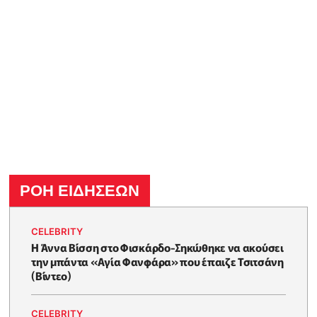
ΡΟΗ ΕΙΔΗΣΕΩΝ
CELEBRITY
Η Άννα Βίσση στο Φισκάρδο-Σηκώθηκε να ακούσει
την μπάντα «Αγία Φανφάρα» που έπαιζε Τσιτσάνη
(Βίντεο)
CELEBRITY