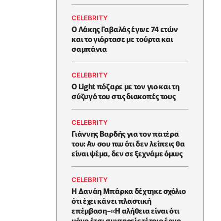
CELEBRITY
Ο Λάκης Γαβαλάς έγινε 74 ετών
και το γιόρτασε με τούρτα και
σαμπάνια
CELEBRITY
Ο Light πόζαρε με τον γιο και τη
σύζυγό του στις διακοπές τους
CELEBRITY
Γιάννης Βαρδής για τον πατέρα
του: Αν σου πω ότι δεν λείπεις θα
είναι ψέμα, δεν σε ξεχνάμε όμως
CELEBRITY
Η Δανάη Μπάρκα δέχτηκε σχόλιο
ότι έχει κάνει πλαστική
επέμβαση-«Η αλήθεια είναι ότι
μόνο έτσι συντηρείς τέτοιο έργο