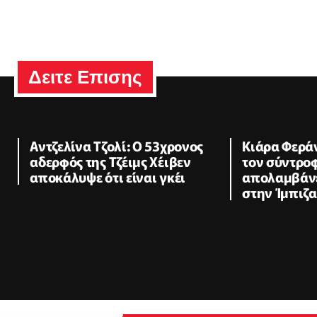
Δειτε Επισης
Αντζελίνα Τζολί: Ο 53χρονος
Κιάρα Φεράν
αδερφός της Τζέιμς Χέιβεν
τον σύντροφ
αποκάλυψε ότι είναι γκέι
απολαμβάνε
στην Ίμπιζα