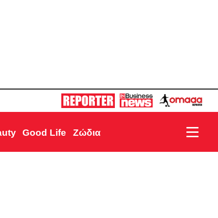
auty
Good Life
Ζώδια