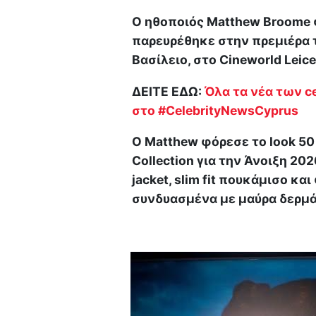
Ο ηθοποιός Matthew Broome φ
παρευρέθηκε στην πρεμιέρα τ
Βασίλειο, στο Cineworld Leic
ΔΕΙΤΕ ΕΔΩ:
Όλα τα νέα των ce
στο #CelebrityNewsCyprus
Ο Matthew φόρεσε το look 50 
Collection για την Άνοιξη 20
jacket, slim fit πουκάμισο κα
συνδυασμένα με μαύρα δερμάτ