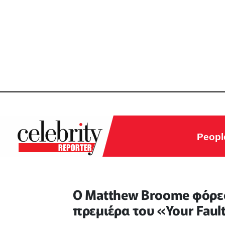
Peopl
Ο Matthew Broome φόρεσε
πρεμιέρα του «Your Faul