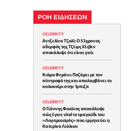
ΡΟΗ ΕΙΔΗΣΕΩΝ
CELEBRITY
Αντζελίνα Τζολί: Ο 53χρονος
αδερφός της Τζέιμς Χέιβεν
αποκάλυψε ότι είναι γκέι
CELEBRITY
Κιάρα Φεράνι: Ποζάρει με τον
σύντροφό της και απολαμβάνει το
καλοκαίρι στην Ίμπιζα
CELEBRITY
Ο Γιάννης Φακίνος αποκάλυψε
πώς έγινε viral το τραγούδι του
«Λογαριασμός» που ερμηνεύει η
Κατερίνα Λιόλιου