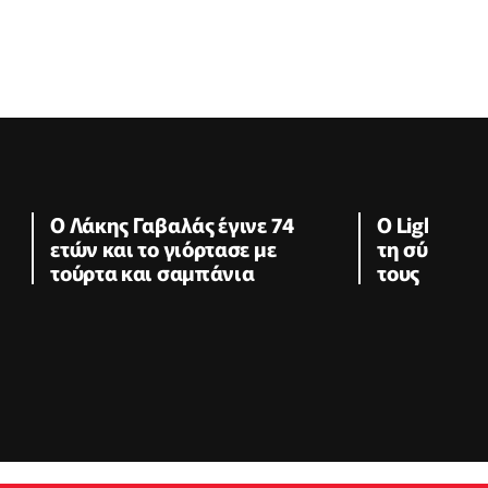
Ο Λάκης Γαβαλάς έγινε 74
Ο Light πόζ
ετών και το γιόρτασε με
τη σύζυγό τ
τούρτα και σαμπάνια
τους