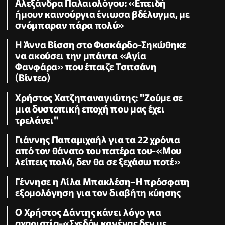
Αλεξάνδρα Παλαιολόγου: «Επειδή
ήμουν καινούργια ένιωσα βδέλυγμα, με
σνόμπαραν πάρα πολύ»
Η Άννα Βίσση στο Φισκάρδο-Σηκώθηκε
να ακούσει την μπάντα «Αγία
Φανφάρα» που έπαιζε Τσιτσάνη
(Βίντεο)
Χρήστος Χατζηπαναγιώτης: "Ζούμε σε
μια δυστοπική εποχή που μας έχει
τρελάνει"
Γιάννης Παπαμιχαήλ για τα 22 χρόνια
από τον θάνατο του πατέρα του-«Μου
λείπεις πολύ, δεν θα σε ξεχάσω ποτέ»
Γέννησε η Λίλα Μπακλέση–Η πρόσφατη
εξομολόγηση για τον διαβήτη κύησης
Ο Χρήστος Δάντης κάνει λόγο για
αχαριστία-«Σχεδόν κανένας δεν με