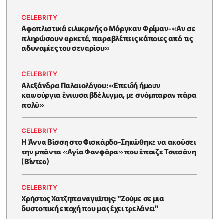
CELEBRITY
Αφοπλιστικά ειλικρινής ο Μόργκαν Φρίμαν-«Αν σε
πληρώσουν αρκετά, παραβλέπεις κάποιες από τις
αδυναμίες του σεναρίου»
CELEBRITY
Αλεξάνδρα Παλαιολόγου: «Επειδή ήμουν
καινούργια ένιωσα βδέλυγμα, με σνόμπαραν πάρα
πολύ»
CELEBRITY
Η Άννα Βίσση στο Φισκάρδο-Σηκώθηκε να ακούσει
την μπάντα «Αγία Φανφάρα» που έπαιζε Τσιτσάνη
(Βίντεο)
CELEBRITY
Χρήστος Χατζηπαναγιώτης: "Ζούμε σε μια
δυστοπική εποχή που μας έχει τρελάνει"