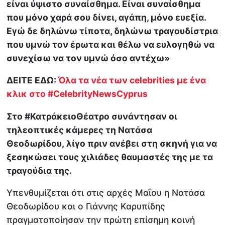
είναι ύψιστο συναίσθημα. Είναι συναίσθημα
που μόνο χαρά σου δίνει, αγάπη, μόνο ευεξία.
Εγώ δε δηλώνω τίποτα,
δηλώνω τραγουδίστρια
που υμνώ τον έρωτα και θέλω να ευλογηθώ να
συνεχίσω να τον υμνώ όσο αντέχω»
ΔΕΙΤΕ ΕΔΩ:
Όλα τα νέα των celebrities με ένα
κλικ στο #CelebrityNewsCyprus
Στο #ΚατράκειοΘέατρο συνάντησαν οι
τηλεοπτικές κάμερες τη Νατάσα
Θεοδωρίδου, λίγο πριν ανέβει στη σκηνή για να
ξεσηκώσει τους χιλιάδες θαυμαστές της με τα
τραγούδια της.
Υπενθυμίζεται ότι στις αρχές Μαΐου η Νατάσα
Θεοδωρίδου και ο Γιάννης Καρυπίδης
πραγματοποίησαν την πρώτη επίσημη κοινή