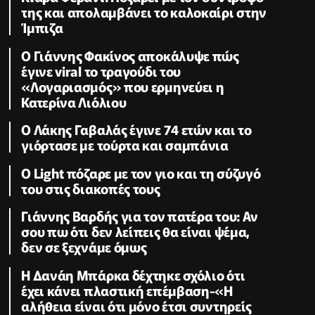
της και απολαμβάνει το καλοκαίρι στην
Ίμπιζα
Ο Γιάννης Φακίνος αποκάλυψε πώς
έγινε viral το τραγούδι του
«Λογαριασμός» που ερμηνεύει η
Κατερίνα Λιόλιου
Ο Λάκης Γαβαλάς έγινε 74 ετών και το
γιόρτασε με τούρτα και σαμπάνια
Ο Light πόζαρε με τον γιο και τη σύζυγό
του στις διακοπές τους
Γιάννης Βαρδής για τον πατέρα του: Αν
σου πω ότι δεν λείπεις θα είναι ψέμα,
δεν σε ξεχνάμε όμως
Η Δανάη Μπάρκα δέχτηκε σχόλιο ότι
έχει κάνει πλαστική επέμβαση-«Η
αλήθεια είναι ότι μόνο έτσι συντηρείς