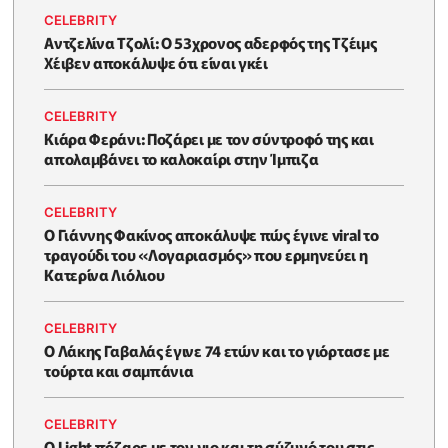
CELEBRITY
Αντζελίνα Τζολί: Ο 53χρονος αδερφός της Τζέιμς
Χέιβεν αποκάλυψε ότι είναι γκέι
CELEBRITY
Κιάρα Φεράνι: Ποζάρει με τον σύντροφό της και
απολαμβάνει το καλοκαίρι στην Ίμπιζα
CELEBRITY
Ο Γιάννης Φακίνος αποκάλυψε πώς έγινε viral το
τραγούδι του «Λογαριασμός» που ερμηνεύει η
Κατερίνα Λιόλιου
CELEBRITY
Ο Λάκης Γαβαλάς έγινε 74 ετών και το γιόρτασε με
τούρτα και σαμπάνια
CELEBRITY
Ο Light πόζαρε με τον γιο και τη σύζυγό του στις