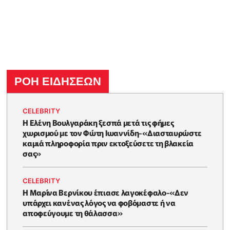
ΡΟΗ ΕΙΔΗΣΕΩΝ
CELEBRITY
Η Ελένη Βουλγαράκη ξεσπά μετά τις φήμες
χωρισμού με τον Φώτη Ιωαννίδη-«Διασταυρώστε
καμιά πληροφορία πριν εκτοξεύσετε τη βλακεία
σας»
CELEBRITY
Η Μαρίνα Βερνίκου έπιασε λαγοκέφαλο-«Δεν
υπάρχει κανένας λόγος να φοβόμαστε ή να
αποφεύγουμε τη θάλασσα»