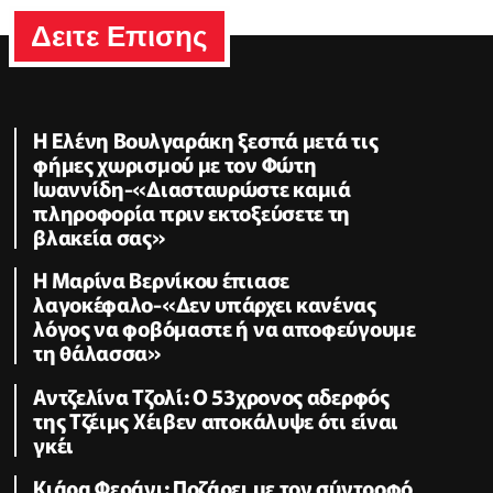
Δειτε Επισης
Η Ελένη Βουλγαράκη ξεσπά μετά τις
φήμες χωρισμού με τον Φώτη
Ιωαννίδη-«Διασταυρώστε καμιά
πληροφορία πριν εκτοξεύσετε τη
βλακεία σας»
Η Μαρίνα Βερνίκου έπιασε
λαγοκέφαλο-«Δεν υπάρχει κανένας
λόγος να φοβόμαστε ή να αποφεύγουμε
τη θάλασσα»
Αντζελίνα Τζολί: Ο 53χρονος αδερφός
της Τζέιμς Χέιβεν αποκάλυψε ότι είναι
γκέι
Κιάρα Φεράνι: Ποζάρει με τον σύντροφό