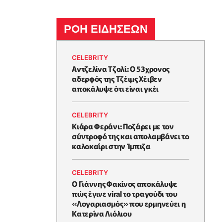
ΡΟΗ ΕΙΔΗΣΕΩΝ
CELEBRITY
Αντζελίνα Τζολί: Ο 53χρονος
αδερφός της Τζέιμς Χέιβεν
αποκάλυψε ότι είναι γκέι
CELEBRITY
Κιάρα Φεράνι: Ποζάρει με τον
σύντροφό της και απολαμβάνει το
καλοκαίρι στην Ίμπιζα
CELEBRITY
Ο Γιάννης Φακίνος αποκάλυψε
πώς έγινε viral το τραγούδι του
«Λογαριασμός» που ερμηνεύει η
Κατερίνα Λιόλιου