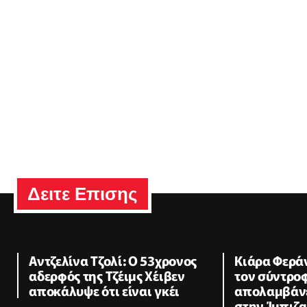
Δειτε Επισης
Αντζελίνα Τζολί: Ο 53χρονος
Κιάρα Φεράν
αδερφός της Τζέιμς Χέιβεν
τον σύντροφ
αποκάλυψε ότι είναι γκέι
απολαμβάνε
στην Ίμπιζα