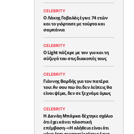
CELEBRITY
Ο Λάκης Γαβαλάς έγινε 74 ετών
και το γιόρτασε με τούρτα και
σαμπάνια
CELEBRITY
Ο Light πόζαρε με τον γιο και τη
σύζυγό του στις διακοπές τους
CELEBRITY
Γιάννης Βαρδής για τον πατέρα
του: Αν σου πω ότι δεν λείπεις θα
είναι ψέμα, δεν σε ξεχνάμε όμως
CELEBRITY
Η Δανάη Μπάρκα δέχτηκε σχόλιο
ότι έχει κάνει πλαστική
επέμβαση-«Η αλήθεια είναι ότι
μόνο έτσι συντηρείς τέτοιο έργο