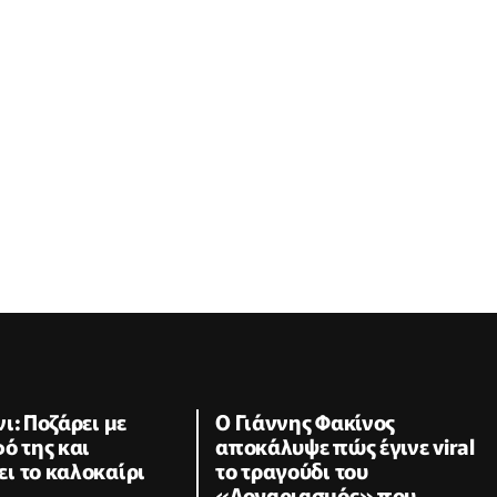
ι: Ποζάρει με
Ο Γιάννης Φακίνος
ό της και
αποκάλυψε πώς έγινε viral
ι το καλοκαίρι
το τραγούδι του
«Λογαριασμός» που