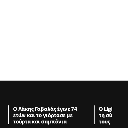
Ο Λάκης Γαβαλάς έγινε 74
Ο Light πόζ
ετών και το γιόρτασε με
τη σύζυγό τ
τούρτα και σαμπάνια
τους