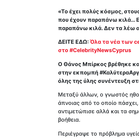
«Το έχει πολύς κόσμος, στου
που έχουν παραπάνω κιλά… Εί
παραπάνω κιλά. Δεν τα λέω α
ΔΕΙΤΕ ΕΔΩ:
Όλα τα νέα των ce
στο #CelebrityNewsCyprus
Ο Θάνος Μπίρκος βρέθηκε κα
στην εκπομπή #ΚαλύτεραΑργά
όλης της ύλης συνέντευξη στ
Μεταξύ άλλων, ο γνωστός ηθ
άπνοιας από το οποίο πάσχει,
αντιμετώπισε αλλά και τα σημ
βοήθεια.
Περιέγραψε το πρόβλημα υγεί