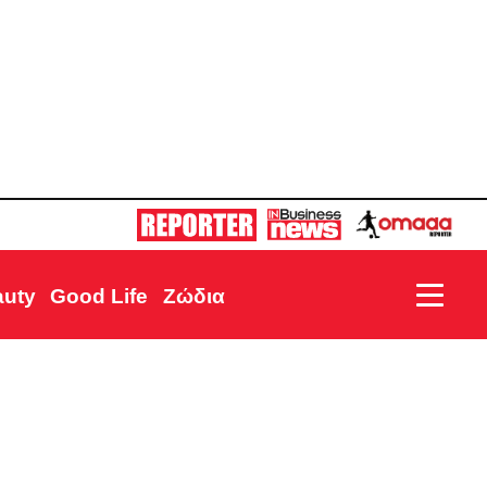
auty
Good Life
Ζώδια