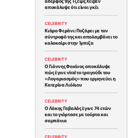
αδερφός της Τζέιμς Χέιβεν
αποκάλυψε ότι είναι γκέι
CELEBRITY
Κιάρα Φεράνι: Ποζάρει με τον
σύντροφό της και απολαμβάνει το
καλοκαίρι στην Ίμπιζα
CELEBRITY
Ο Γιάννης Φακίνος αποκάλυψε
πώς έγινε viral το τραγούδι του
«Λογαριασμός» που ερμηνεύει η
Κατερίνα Λιόλιου
CELEBRITY
Ο Λάκης Γαβαλάς έγινε 74 ετών
και το γιόρτασε με τούρτα και
σαμπάνια
CELEBRITY