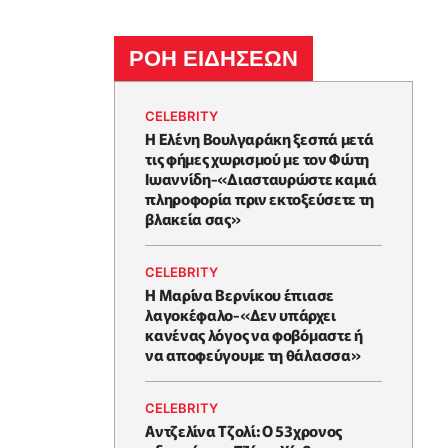
ΡΟΗ ΕΙΔΗΣΕΩΝ
CELEBRITY
Η Ελένη Βουλγαράκη ξεσπά μετά
τις φήμες χωρισμού με τον Φώτη
Ιωαννίδη-«Διασταυρώστε καμιά
πληροφορία πριν εκτοξεύσετε τη
βλακεία σας»
CELEBRITY
Η Μαρίνα Βερνίκου έπιασε
λαγοκέφαλο-«Δεν υπάρχει
κανένας λόγος να φοβόμαστε ή
να αποφεύγουμε τη θάλασσα»
CELEBRITY
Αντζελίνα Τζολί: Ο 53χρονος