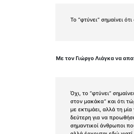
Το “φτύνει” σημαίνει ότ
Mε τον Γιώργο Λιάγκα να απα
Όχι, το “φτύνει” σημαίνε
στον μακάκα” και ότι τώ
με εκτιμάει, αλλά τη μία 
δεύτερη για να προωθήσε
σημαντικοί άνθρωποι που
αλλά έρχονται εδώ γιατί