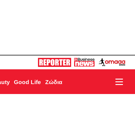
auty
Good Life
Ζώδια