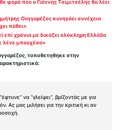
ε φορά που ο Γιάννης Τσιμιτσέλης θα λέει
Δημήτρης Ουγγαρέζος κυνηγάει συνέχεια
χει πάθει»
τί επί χρόνια με δικάζει ολόκληρη Ελλάδα
με λένε μπουχέσα»
υγγαρέζος, τοποθετηθηκε στην
αρακτηριστικά:
“έφτυνε” να “γλείψει”, βρίζοντάς με για
ν. Ας μας μιλήσει για την κριτική κι αν
ροσοχή.