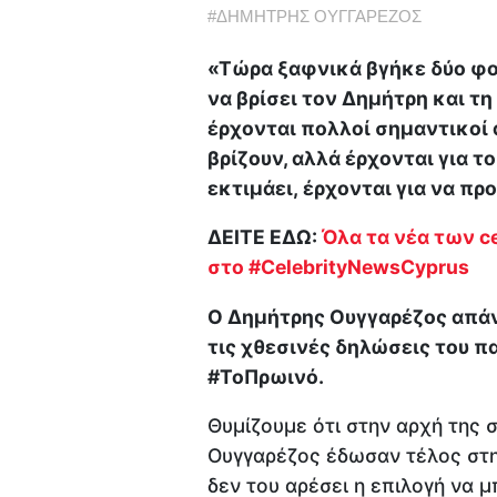
#
ΔΗΜΗΤΡΗΣ ΟΥΓΓΑΡΕΖΟΣ
«Τώρα ξαφνικά βγήκε δύο φορέ
να βρίσει τον Δημήτρη και τη
έρχονται πολλοί σημαντικοί 
βρίζουν, αλλά έρχονται για τ
εκτιμάει, έρχονται για να π
ΔΕΙΤΕ ΕΔΩ:
Όλα τα νέα των ce
στο #CelebrityNewsCyprus
Ο Δημήτρης Ουγγαρέζος απάν
τις χθεσινές δηλώσεις του π
#ToΠρωινό.
Θυμίζουμε ότι στην αρχή της 
Ουγγαρέζος έδωσαν τέλος στη 
δεν του αρέσει η επιλογή να 