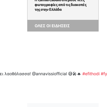
φωτογραφίες από τις διακοπές
της στην Ελλάδα
ΟΛΕΣ ΟΙ ΕΙΔΗΣΕΙΣ
πει λαοθάλασσα! @annavissiofficial 😅🎤🔥
#efithodi
#f