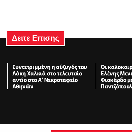
Δειτε Επισης
Συντετριμμένη η σύζυγός του
Oι καλοκαιρ
Λάκη Χαλκιά στο τελευταίο
Ελένης Μεν
αντίο στο Α’ Νεκροταφείο
Φισκάρδο μ
Αθηνών
Παντζόπου