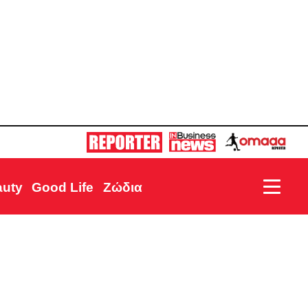
auty
Good Life
Ζώδια