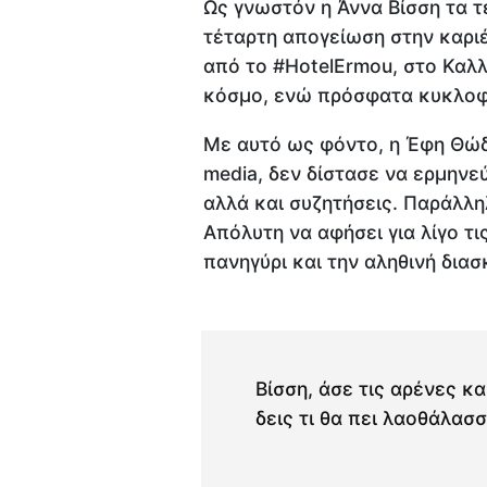
Ως γνωστόν η Άννα Βίσση τα τε
τέταρτη απογείωση στην καριέρ
από το #HotelErmou, στο Καλ
κόσμο, ενώ πρόσφατα κυκλοφό
Με αυτό ως φόντο, η Έφη Θώδη
media, δεν δίστασε να ερμηνε
αλλά και συζητήσεις. Παράλλ
Απόλυτη να αφήσει για λίγο τι
πανηγύρι και την αληθινή διασ
Βίσση, άσε τις αρένες κα
δεις τι θα πει λαοθάλασσ