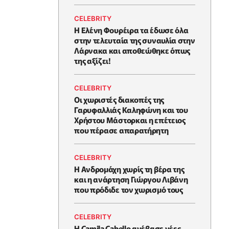
CELEBRITY
Η Ελένη Φουρέιρα τα έδωσε όλα
στην τελευταία της συναυλία στην
Λάρνακα και αποθεώθηκε όπως
της αξίζει!
CELEBRITY
Οι χωριστές διακοπές της
Γαρυφαλλιάς Καληφώνη και του
Χρήστου Μάστορκαι η επέτειος
που πέρασε απαρατήρητη
CELEBRITY
Η Ανδρομάχη χωρίς τη βέρα της
και η ανάρτηση Γιώργου Λιβάνη
που πρόδιδε τον χωρισμό τους
CELEBRITY
Η Camila Cabello ανέβασε νέες