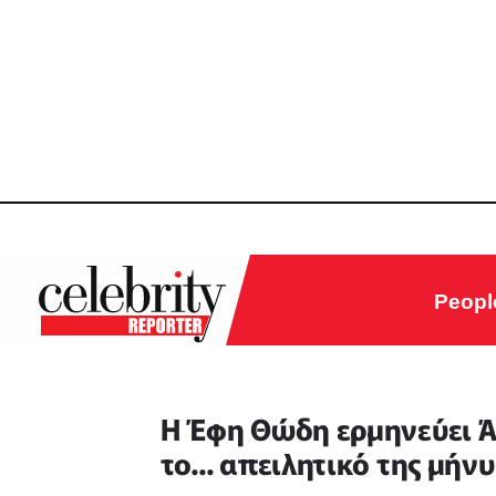
Peopl
Η Έφη Θώδη ερμηνεύει Άν
το... απειλητικό της μή