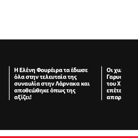
Η Ελένη Φουρέιρα τα έδωσε
Οι χωριστέ
όλα στην τελευταία της
Γαρυφαλλι
συναυλία στην Λάρνακα και
του Χρήστο
αποθεώθηκε όπως της
επέτειος π
αξίζει!
απαρατήρη