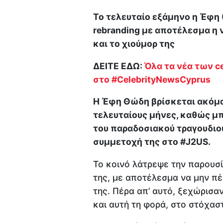
Το τελευταίο εξάμηνο η Έφη 
rebranding με αποτέλεσμα η 
και το χιούμορ της
ΔΕΙΤΕ ΕΔΩ:
Όλα τα νέα των ce
στο #CelebrityNewsCyprus
Η Έφη Θώδη βρίσκεται ακόμα
τελευταίους μήνες, καθώς μπ
του παραδοσιακού τραγουδιο
συμμετοχή της στο #J2US.
Το κοινό λάτρεψε την παρουσί
της, με αποτέλεσμα να μην πέ
της. Πέρα απ’ αυτό, ξεχώρισα
και αυτή τη φορά, στο στόχαστ