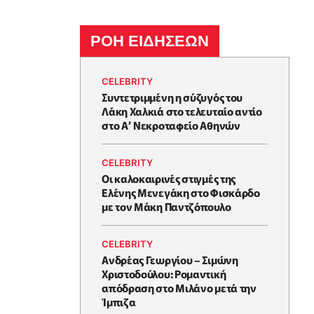
ΡΟΗ ΕΙΔΗΣΕΩΝ
CELEBRITY
Συντετριμμένη η σύζυγός του
Λάκη Χαλκιά στο τελευταίο αντίο
στο Α’ Νεκροταφείο Αθηνών
CELEBRITY
Oι καλοκαιρινές στιγμές της
Ελένης Μενεγάκη στο Φισκάρδο
με τον Μάκη Παντζόπουλο
CELEBRITY
Ανδρέας Γεωργίου – Σιμώνη
Χριστοδούλου: Ρομαντική
απόδραση στο Μιλάνο μετά την
Ίμπιζα