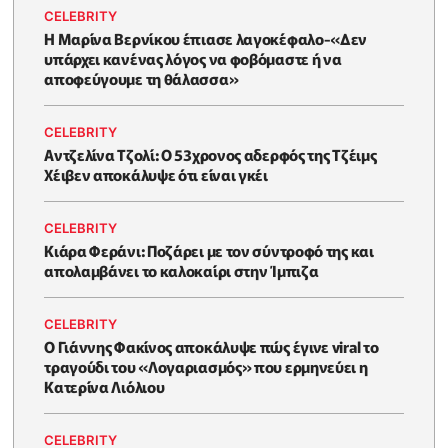
CELEBRITY
Η Μαρίνα Βερνίκου έπιασε λαγοκέφαλο-«Δεν
υπάρχει κανένας λόγος να φοβόμαστε ή να
αποφεύγουμε τη θάλασσα»
CELEBRITY
Αντζελίνα Τζολί: Ο 53χρονος αδερφός της Τζέιμς
Χέιβεν αποκάλυψε ότι είναι γκέι
CELEBRITY
Κιάρα Φεράνι: Ποζάρει με τον σύντροφό της και
απολαμβάνει το καλοκαίρι στην Ίμπιζα
CELEBRITY
Ο Γιάννης Φακίνος αποκάλυψε πώς έγινε viral το
τραγούδι του «Λογαριασμός» που ερμηνεύει η
Κατερίνα Λιόλιου
CELEBRITY