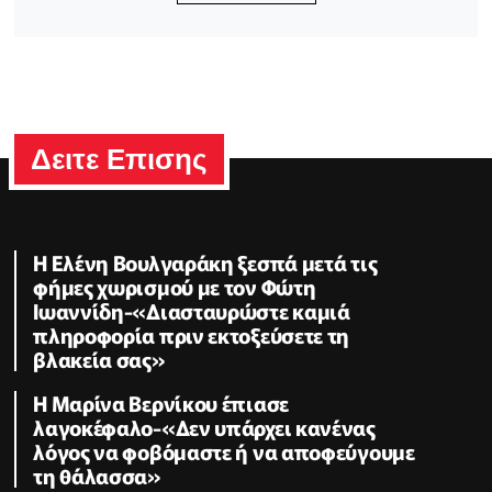
Δειτε Επισης
Η Ελένη Βουλγαράκη ξεσπά μετά τις
φήμες χωρισμού με τον Φώτη
Ιωαννίδη-«Διασταυρώστε καμιά
πληροφορία πριν εκτοξεύσετε τη
βλακεία σας»
Η Μαρίνα Βερνίκου έπιασε
λαγοκέφαλο-«Δεν υπάρχει κανένας
λόγος να φοβόμαστε ή να αποφεύγουμε
τη θάλασσα»