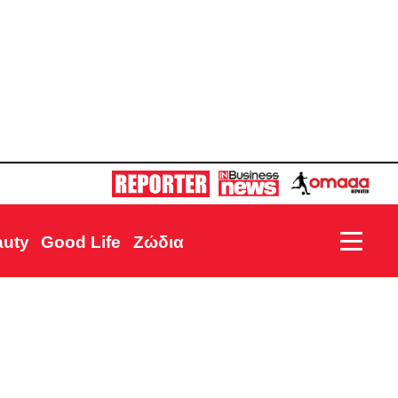
auty
Good Life
Ζώδια