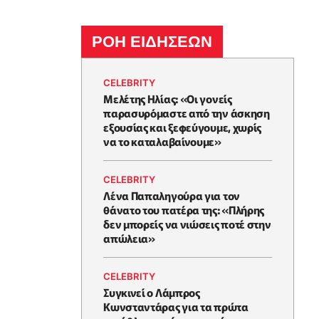
ΡΟΗ ΕΙΔΗΣΕΩΝ
CELEBRITY
Μελέτης Ηλίας: «Οι γονείς
παρασυρόμαστε από την άσκηση
εξουσίας και ξεφεύγουμε, χωρίς
να το καταλαβαίνουμε»
CELEBRITY
Λένα Παπαληγούρα για τον
θάνατο του πατέρα της: «Πλήρης
δεν μπορείς να νιώσεις ποτέ στην
απώλεια»
CELEBRITY
Συγκινεί ο Λάμπρος
Κωνσταντάρας για τα πρώτα