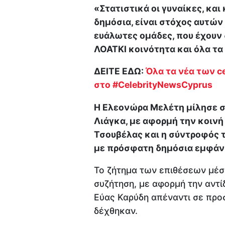
«Στατιστικά οι γυναίκες, και 
δημόσια, είναι στόχος αυτών
ευάλωτες ομάδες, που έχουν
ΛΟΑΤΚΙ κοινότητα και όλα τα
ΔΕΙΤΕ ΕΔΩ:
Όλα τα νέα των ce
στο #CelebrityNewsCyprus
Η Ελεονώρα Μελέτη μίλησε σ
Λιάγκα, με αφορμή την κοιν
Τσουβέλας και η σύντροφός τ
με πρόσφατη δημόσια εμφάνι
Το ζήτημα των επιθέσεων μέσ
συζήτηση, με αφορμή την αντ
Εύας Καρύδη απέναντι σε προσ
δέχθηκαν.