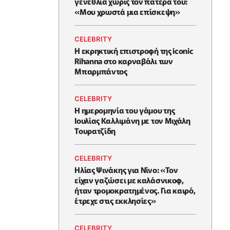
γενέθλια χωρίς τον πατέρα του:
«Μου χρωστά μια επίσκεψη»
CELEBRITY
Η εκρηκτική επιστροφή της iconic
Rihanna στο καρναβάλι των
Μπαρμπάντος
CELEBRITY
Η ημερομηνία του γάμου της
Ιουλίας Καλλιμάνη με τον Μιχάλη
Τουρατζίδη
CELEBRITY
Ηλίας Ψινάκης για Νίνο: «Τον
είχαν γαζώσει με καλάσνικοφ,
ήταν τρομοκρατημένος. Για καιρό,
έτρεχε στις εκκλησίες»
CELEBRITY