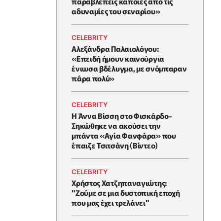
παραβλέπεις κάποιες από τις
αδυναμίες του σεναρίου»
CELEBRITY
Αλεξάνδρα Παλαιολόγου:
«Επειδή ήμουν καινούργια
ένιωσα βδέλυγμα, με σνόμπαραν
πάρα πολύ»
CELEBRITY
Η Άννα Βίσση στο Φισκάρδο-
Σηκώθηκε να ακούσει την
μπάντα «Αγία Φανφάρα» που
έπαιζε Τσιτσάνη (Βίντεο)
CELEBRITY
Χρήστος Χατζηπαναγιώτης:
"Ζούμε σε μια δυστοπική εποχή
που μας έχει τρελάνει"