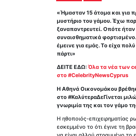
«Ήμασταν 15 άτομα και για 
μυστήριο του γάμου. Έχω παρ
ξαναπαντρευτεί. Οπότε ήταν 
συναισθηματικά φορτισμένο.
έμεινε για εμάς. Το είχα πολύ
πάρτι»
ΔΕΙΤΕ ΕΔΩ:
Όλα τα νέα των ce
στο #CelebrityNewsCyprus
Η Αθηνά Οικονομάκου βρέθη
στο #ΚαλύτεραΔεΓίνεται μιλώ
γνωριμία της και τον γάμο της
Η ηθοποιός-επιχειρηματίας ρ
εσκεμμένο το ότι έγινε τη βρα
να είναι αλλού στραμμένο το