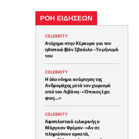
ΡΟΗ ΕΙΔΗΣΕΩΝ
CELEBRITY
Ατύχημα στην Κέρκυρα για τον
ηθοποιό Ιβάν Σβιτάιλο –Το μήνυμά
του
CELEBRITY
Η όλο νόημα ανάρτηση της
Ανδρομάχης μετά τον χωρισμό
από τον Λιβάνη–«Όποιος έχει
φως…»
CELEBRITY
Αφοπλιστικά ειλικρινής ο
Μόργκαν Φρίμαν-«Αν σε
πληρώσουν αρκετά,