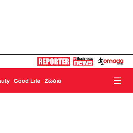
auty
Good Life
Ζώδια