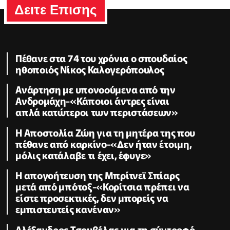
Δειτε Επισης
Πέθανε στα 74 του χρόνια ο σπουδαίος
ηθοποιός Νίκος Καλογερόπουλος
Ανάρτηση με υπονοούμενα από την
Ανδρομάχη-«Κάποιοι άντρες είναι
απλά κατώτεροι των περιστάσεων»
Η Αποστολία Ζώη για τη μητέρα της που
πέθανε από καρκίνο-«Δεν ήταν έτοιμη,
μόλις κατάλαβε τι έχει, έφυγε»
Η απογοήτευση της Μπρίτνεϊ Σπίαρς
μετά από μπότοξ-«Κορίτσια πρέπει να
είστε προσεκτικές, δεν μπορείς να
εμπιστευτείς κανέναν»
Αλέξανδρος Τσουβέλας για τη σύντροφό