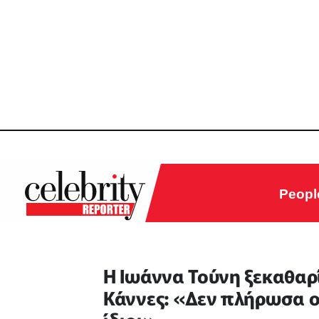
Peopl
H Ιωάννα Τούνη ξεκαθαρί
Κάννες: «Δεν πλήρωσα ο