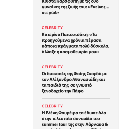
Κώστα Καραφώτη με τις δύο
γυναίκες της ζωής του: «Εκείνες…
κι εγώ!»
CELEBRITY
Κατερίνα Παπουτσάκη: «Τα
προηγούμενα χρόνια πέρασα
κάποια πράγματα πολύ δύσκολα,
άλλαξε η κοσμοθεωρία μου»
CELEBRITY
Οι διακοπές της Φαίης Σκορδά με
τον Αλέξανδρο Αθανασιάδη και
τα παιδιά της, σε γνωστό
ξενοδοχείο την Πάφο
CELEBRITY
Η Ελένη Φουρέιρα τα έδωσε όλα
στην τελευταία συναυλία του
summer tour της στην Λάρνακα &