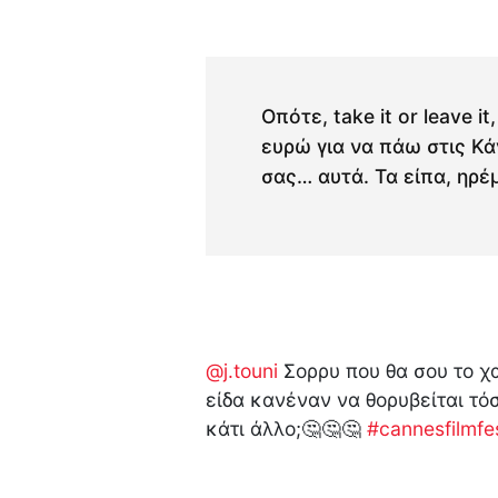
Οπότε, take it or leave 
ευρώ για να πάω στις Κά
σας… αυτά. Τα είπα, ηρέμ
@j.touni
Σορρυ που θα σου το χ
είδα κανέναν να θορυβείται τ
κάτι άλλο;🤔🤔🤔
#cannesfilmfes