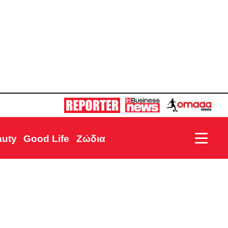
auty
Good Life
Ζώδια