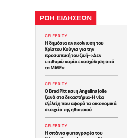
ΡΟΗ ΕΙΔΗΣΕΩΝ
CELEBRITY
Η δημόσια ανακοίνωση του
Χρίστου Κούγια για την
προσωπική του ζωή-«Δεν
επιθυμώ καμία ενασχόληση από
τα ΜΜΕ»
CELEBRITY
Ο Brad Pitt και η Angelina Jolie
ξανά στα δικαστήρια-Η νέα
εξέλιξη που αφορά τα οικονομικά
στοιχεία της ηθοποιού
CELEBRITY
Η σπάνια φωτογραφία του