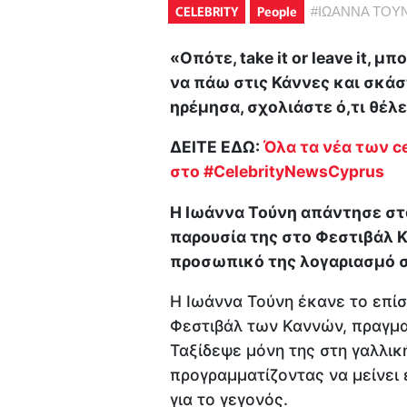
CELEBRITY
People
#
ΙΩΑΝΝΑ ΤΟΥ
«Οπότε, take it or leave it, 
να πάω στις Κάννες και σκάστ
ηρέμησα, σχολιάστε ό,τι θέλε
ΔΕΙΤΕ ΕΔΩ:
Όλα τα νέα των ce
στο #CelebrityNewsCyprus
Η Ιωάννα Τούνη απάντησε στ
παρουσία της στο Φεστιβάλ 
προσωπικό της λογαριασμό στ
Η Ιωάννα Τούνη έκανε το επίσ
Φεστιβάλ των Καννών, πραγμα
Ταξίδεψε μόνη της στη γαλλική
προγραμματίζοντας να μείνει 
για το γεγονός.