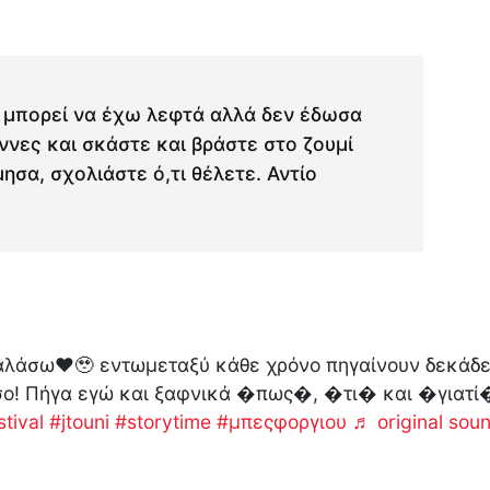
it, μπορεί να έχω λεφτά αλλά δεν έδωσα
ννες και σκάστε και βράστε στο ζουμί
ησα, σχολιάστε ό,τι θέλετε. Αντίο
αλάσω❤️🥹 εντωμεταξύ κάθε χρόνο πηγαίνουν δεκάδ
όσο! Πήγα εγώ και ξαφνικά �πως�, �τι� και �γιατί�
tival
#jtouni
#storytime
#μπεςφοργιου
♬ original soun