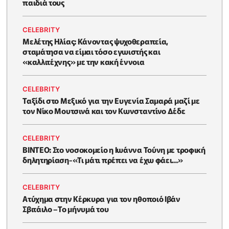
παιδιά τους
CELEBRITY
Μελέτης Ηλίας: Κάνοντας ψυχοθεραπεία,
σταμάτησα να είμαι τόσο εγωιστής και
«καλλιτέχνης» με την κακή έννοια
CELEBRITY
Ταξίδι στο Μεξικό για την Ευγενία Σαμαρά μαζί με
τον Νίκο Μουτσινά και τον Κωνσταντίνο Δέδε
CELEBRITY
ΒΙΝΤΕΟ: Στο νοσοκομείο η Ιωάννα Τούνη με τροφική
δηλητηρίαση-«Τι μάτι πρέπει να έχω φάει...»
CELEBRITY
Ατύχημα στην Κέρκυρα για τον ηθοποιό Ιβάν
Σβιτάιλο –Το μήνυμά του