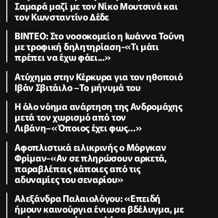
Σαμαρά μαζί με τον Νίκο Μουτσινά και
τον Κωνσταντίνο Δέδε
ΒΙΝΤΕΟ: Στο νοσοκομείο η Ιωάννα Τούνη
με τροφική δηλητηρίαση-«Τι μάτι
πρέπει να έχω φάει...»
Ατύχημα στην Κέρκυρα για τον ηθοποιό
Ιβάν Σβιτάιλο –Το μήνυμά του
Η όλο νόημα ανάρτηση της Ανδρομάχης
μετά τον χωρισμό από τον
Λιβάνη–«Όποιος έχει φως…»
Αφοπλιστικά ειλικρινής ο Μόργκαν
Φρίμαν-«Αν σε πληρώσουν αρκετά,
παραβλέπεις κάποιες από τις
αδυναμίες του σεναρίου»
Αλεξάνδρα Παλαιολόγου: «Επειδή
ήμουν καινούργια ένιωσα βδέλυγμα, με