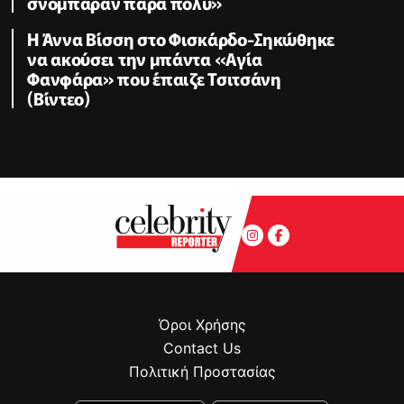
σνόμπαραν πάρα πολύ»
Η Άννα Βίσση στο Φισκάρδο-Σηκώθηκε
να ακούσει την μπάντα «Αγία
Φανφάρα» που έπαιζε Τσιτσάνη
(Βίντεο)
Όροι Χρήσης
Contact Us
Πολιτική Προστασίας