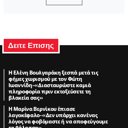
Δειτε Επισης
Η Ελένη Βουλγαράκη ξεσπά μετά τις
φήμες χωρισμού με τον Φώτη
Ιωαννίδη-«Διασταυρώστε καμιά
πληροφορία πριν εκτοξεύσετε τη
βλακεία σας»
Η Μαρίνα Βερνίκου έπιασε
λαγοκέφαλο-«Δεν υπάρχει κανένας
λόγος να φοβόμαστε ή να αποφεύγουμε
τη θάλασσα»