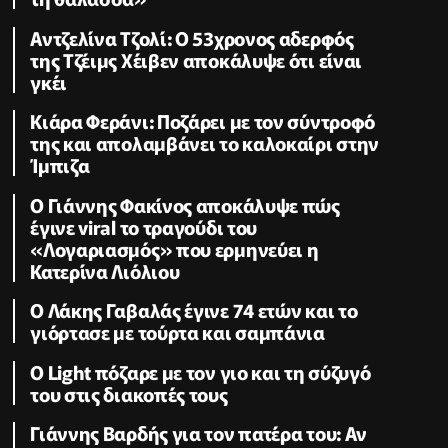
Αντζελίνα Τζολί: Ο 53χρονος αδερφός
της Τζέιμς Χέιβεν αποκάλυψε ότι είναι
γκέι
Κιάρα Φεράνι: Ποζάρει με τον σύντροφό
της και απολαμβάνει το καλοκαίρι στην
Ίμπιζα
Ο Γιάννης Φακίνος αποκάλυψε πώς
έγινε viral το τραγούδι του
«Λογαριασμός» που ερμηνεύει η
Κατερίνα Λιόλιου
Ο Λάκης Γαβαλάς έγινε 74 ετών και το
γιόρτασε με τούρτα και σαμπάνια
Ο Light πόζαρε με τον γιο και τη σύζυγό
του στις διακοπές τους
Γιάννης Βαρδής για τον πατέρα του: Αν