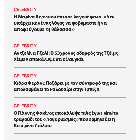
CELEBRITY
Η Μαρίνα Βερνίκου έπιασε λαγοκέφαλο-«Δεν
υπάρχει κανένας λόγος να φοβόμαστε ή να
αποφεύγουμε τη θάλασσα»
CELEBRITY
Αντζελίνα Τζολί: Ο 53χρονος αδερφός της Τζέιμς
Χέιβεν αποκάλυψε ότι είναι γκέι
CELEBRITY
Κιάρα Φεράνι: Ποζάρει με τον σύντροφό της και
απολαμβάνει το καλοκαίρι στην Ίμπιζα
CELEBRITY
Ο Γιάννης Φακίνος αποκάλυψε πώς έγινε viral το
τραγούδι του «Λογαριασμός» που ερμηνεύει η
Κατερίνα Λιόλιου