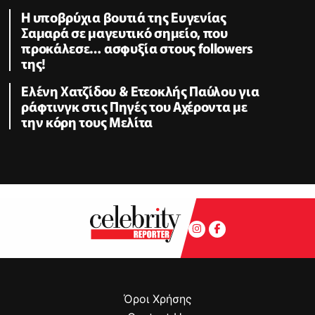
Η υποβρύχια βουτιά της Ευγενίας
Σαμαρά σε μαγευτικό σημείο, που
προκάλεσε… ασφυξία στους followers
της!
Ελένη Χατζίδου & Ετεοκλής Παύλου για
ράφτινγκ στις Πηγές του Αχέροντα με
την κόρη τους Μελίτα
Όροι Χρήσης