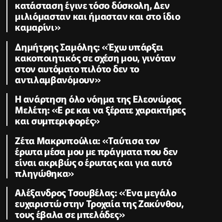
κατάσταση έγινε τόσο δύσκολη, Δεν
μιλιόμασταν και ήμασταν και στο ίδιο
καμαρίνι»
Δημήτρης Σαμόλης: «Έχω υπάρξει
κακοποιητικός σε σχέση μου, γινόταν
στον αυτόματο πιλότο δεν το
αντιλαμβανόμουν»
Η ανάρτηση όλο νόημα της Ελεονώρας
Μελέτη: «Ε ρε και να ξέρατε χαρακτήρες
και συμπεριφορές»
Ζέτα Μακρυπούλια: «Ταύτισα τον
έρωτα μέσα μου με πράγματα που δεν
είναι ακριβώς ο έρωτας και για αυτό
πληγώθηκα»
Αλέξανδρος Τσουβέλας: «Ένα μεγάλο
ευχαριστώ στην Τροχαία της Ζακύνθου,
τους έβαλα σε μπελάδες»