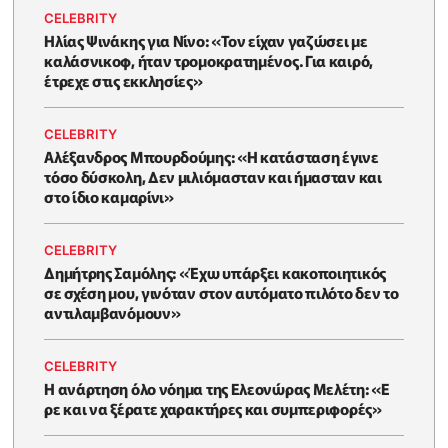
CELEBRITY
Ηλίας Ψινάκης για Νίνο: «Τον είχαν γαζώσει με
καλάσνικοφ, ήταν τρομοκρατημένος. Για καιρό,
έτρεχε στις εκκλησίες»
CELEBRITY
Αλέξανδρος Μπουρδούμης: «Η κατάσταση έγινε
τόσο δύσκολη, Δεν μιλιόμασταν και ήμασταν και
στο ίδιο καμαρίνι»
CELEBRITY
Δημήτρης Σαμόλης: «Έχω υπάρξει κακοποιητικός
σε σχέση μου, γινόταν στον αυτόματο πιλότο δεν το
αντιλαμβανόμουν»
CELEBRITY
Η ανάρτηση όλο νόημα της Ελεονώρας Μελέτη: «Ε
ρε και να ξέρατε χαρακτήρες και συμπεριφορές»