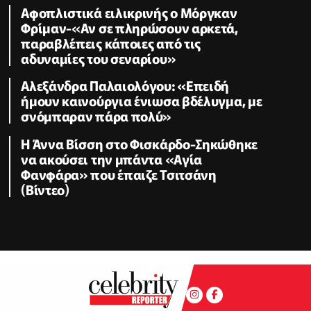
Αφοπλιστικά ειλικρινής ο Μόργκαν
Φρίμαν-«Αν σε πληρώσουν αρκετά,
παραβλέπεις κάποιες από τις
αδυναμίες του σεναρίου»
Αλεξάνδρα Παλαιολόγου: «Επειδή
ήμουν καινούργια ένιωσα βδέλυγμα, με
σνόμπαραν πάρα πολύ»
Η Άννα Βίσση στο Φισκάρδο-Σηκώθηκε
να ακούσει την μπάντα «Αγία
Φανφάρα» που έπαιζε Τσιτσάνη
(Βίντεο)