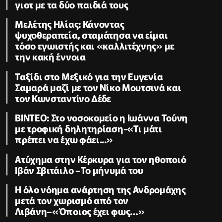
γιοτ με τα δύο παιδιά τους
Μελέτης Ηλίας: Κάνοντας
ψυχοθεραπεία, σταμάτησα να είμαι
τόσο εγωιστής και «καλλιτέχνης» με
την κακή έννοια
Ταξίδι στο Μεξικό για την Ευγενία
Σαμαρά μαζί με τον Νίκο Μουτσινά και
τον Κωνσταντίνο Δέδε
ΒΙΝΤΕΟ: Στο νοσοκομείο η Ιωάννα Τούνη
με τροφική δηλητηρίαση-«Τι μάτι
πρέπει να έχω φάει...»
Ατύχημα στην Κέρκυρα για τον ηθοποιό
Ιβάν Σβιτάιλο –Το μήνυμά του
Η όλο νόημα ανάρτηση της Ανδρομάχης
μετά τον χωρισμό από τον
Λιβάνη–«Όποιος έχει φως…»