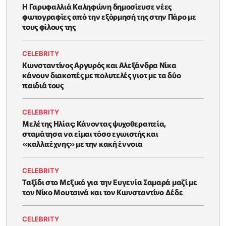
Η Γαρυφαλλιά Καληφώνη δημοσίευσε νέες
φωτογραφίες από την εξόρμησή της στην Πάρο με
τους φίλους της
CELEBRITY
Κωνσταντίνος Αργυρός και Αλεξάνδρα Νίκα
κάνουν διακοπές με πολυτελές γιοτ με τα δύο
παιδιά τους
CELEBRITY
Μελέτης Ηλίας: Κάνοντας ψυχοθεραπεία,
σταμάτησα να είμαι τόσο εγωιστής και
«καλλιτέχνης» με την κακή έννοια
CELEBRITY
Ταξίδι στο Μεξικό για την Ευγενία Σαμαρά μαζί με
τον Νίκο Μουτσινά και τον Κωνσταντίνο Δέδε
CELEBRITY