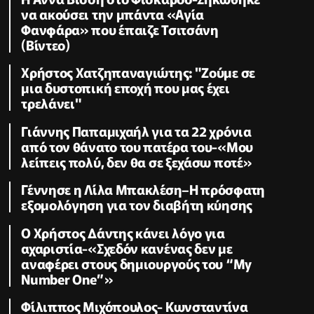
να ακούσει την μπάντα «Αγία
Φανφάρα» που έπαιζε Τσιτσάνη
(Βίντεο)
Χρήστος Χατζηπαναγιώτης: "Ζούμε σε
μια δυστοπική εποχή που μας έχει
τρελάνει"
Γιάννης Παπαμιχαήλ για τα 22 χρόνια
από τον θάνατο του πατέρα του-«Μου
λείπεις πολύ, δεν θα σε ξεχάσω ποτέ»
Γέννησε η Λίλα Μπακλέση–Η πρόσφατη
εξομολόγηση για τον διαβήτη κύησης
Ο Χρήστος Δάντης κάνει λόγο για
αχαριστία-«Σχεδόν κανένας δεν με
αναφέρει στους δημιουργούς του “My
Number One”»
Φίλιππος Μιχόπουλος- Κωνσταντίνα