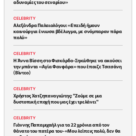
αδυναμίες του σεναρίου»
CELEBRITY
Αλεξάνδρα Παλαιολόγου: «Επειδή ήμουν
καινούργια ένιωσα βδέλυγμα, με σνόμπαραν πάρα
πολύ»
CELEBRITY
Η Άννα Βίσση στο Φισκάρδο-Σηκώθηκε να ακούσει
την μπάντα «Αγία Φανφάρα» που έπαιζε Τσιτσάνη
(Βίντεο)
CELEBRITY
Χρήστος Χατζηπαναγιώτης: "Ζούμε σε μια
δυστοπική εποχή που μας έχει τρελάνει"
CELEBRITY
Γιάννης Παπαμιχαήλ για τα 22 χρόνια από τον
θάνατο του πατέρα του-«Μου λείπεις πολύ, δεν θα