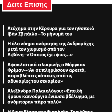
Δειτε Επισης
Ατύχημα στην Κέρκυρα για τον ηθοποιό
Ιβάν Σβιτάιλο –Το μήνυμά του
Η όλο νόημα ανάρτηση της Ανδρομάχης
μετά τον χωρισμό από τον
Λιβάνη–«Όποιος έχει φως…»
Αφοπλιστικά ειλικρινής ο Μόργκαν
Φρίμαν-«Αν σε πληρώσουν αρκετά,
παραβλέπεις κάποιες από τις
αδυναμίες του σεναρίου»
Αλεξάνδρα Παλαιολόγου: «Επειδή
ήμουν καινούργια ένιωσα βδέλυγμα, με
σνόμπαραν πάρα πολύ»
Η Άννα Βίσση στο Φισκάρδο-Σηκώθηκε