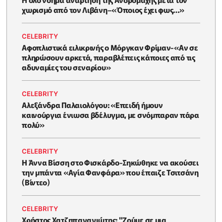
χωρισμό από τον Λιβάνη–«Όποιος έχει φως…»
CELEBRITY
Αφοπλιστικά ειλικρινής ο Μόργκαν Φρίμαν-«Αν σε
πληρώσουν αρκετά, παραβλέπεις κάποιες από τις
αδυναμίες του σεναρίου»
CELEBRITY
Αλεξάνδρα Παλαιολόγου: «Επειδή ήμουν
καινούργια ένιωσα βδέλυγμα, με σνόμπαραν πάρα
πολύ»
CELEBRITY
Η Άννα Βίσση στο Φισκάρδο-Σηκώθηκε να ακούσει
την μπάντα «Αγία Φανφάρα» που έπαιζε Τσιτσάνη
(Βίντεο)
CELEBRITY
Χρήστος Χατζηπαναγιώτης: "Ζούμε σε μια