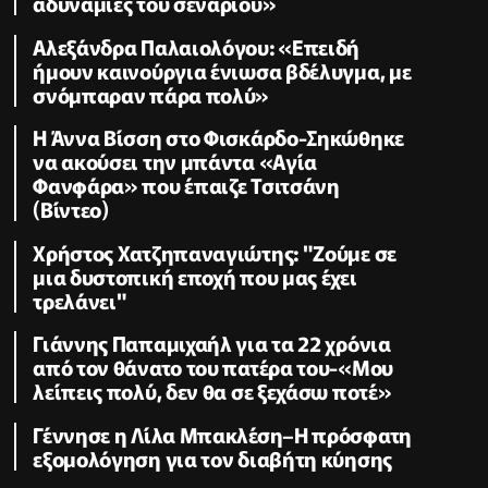
αδυναμίες του σεναρίου»
Αλεξάνδρα Παλαιολόγου: «Επειδή
ήμουν καινούργια ένιωσα βδέλυγμα, με
σνόμπαραν πάρα πολύ»
Η Άννα Βίσση στο Φισκάρδο-Σηκώθηκε
να ακούσει την μπάντα «Αγία
Φανφάρα» που έπαιζε Τσιτσάνη
(Βίντεο)
Χρήστος Χατζηπαναγιώτης: "Ζούμε σε
μια δυστοπική εποχή που μας έχει
τρελάνει"
Γιάννης Παπαμιχαήλ για τα 22 χρόνια
από τον θάνατο του πατέρα του-«Μου
λείπεις πολύ, δεν θα σε ξεχάσω ποτέ»
Γέννησε η Λίλα Μπακλέση–Η πρόσφατη
εξομολόγηση για τον διαβήτη κύησης