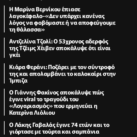
Η Μαρίνα Βερνίκου έπιασε
λαγοκέφαλο-«Δεν υπάρχει κανένας
λόγος να φοβόμαστε ή να αποφεύγουμε
τη θάλασσα»
Αντζελίνα Τζολί: Ο 53χρονος αδερφός
της Τζέιμς Χέιβεν αποκάλυψε ότι είναι
γκέι
Κιάρα Φεράνι: Ποζάρει με τον σύντροφό
της και απολαμβάνει το καλοκαίρι στην
Ίμπιζα
Ο Γιάννης Φακίνος αποκάλυψε πώς
έγινε viral το τραγούδι του
«Λογαριασμός» που ερμηνεύει η
Κατερίνα Λιόλιου
Ο Λάκης Γαβαλάς έγινε 74 ετών και το
γιόρτασε με τούρτα και σαμπάνια