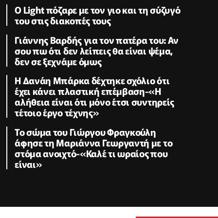
Ο Light πόζαρε με τον γιο και τη σύζυγό
του στις διακοπές τους
Γιάννης Βαρδής για τον πατέρα του: Αν
σου πω ότι δεν λείπεις θα είναι ψέμα,
δεν σε ξεχνάμε όμως
Η Δανάη Μπάρκα δέχτηκε σχόλιο ότι
έχει κάνει πλαστική επέμβαση-«Η
αλήθεια είναι ότι μόνο έτσι συντηρείς
τέτοιο έργο τέχνης»
Το σώμα του Γιώργου Φραγκούλη
άφησε τη Μαριάννα Γεωργαντή με το
στόμα ανοιχτό-«Καλέ τι ωραίος που
είναι»