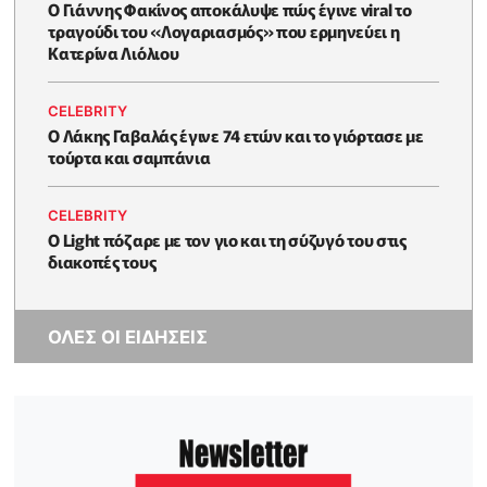
Ο Γιάννης Φακίνος αποκάλυψε πώς έγινε viral το
τραγούδι του «Λογαριασμός» που ερμηνεύει η
Κατερίνα Λιόλιου
CELEBRITY
Ο Λάκης Γαβαλάς έγινε 74 ετών και το γιόρτασε με
τούρτα και σαμπάνια
CELEBRITY
Ο Light πόζαρε με τον γιο και τη σύζυγό του στις
διακοπές τους
ΟΛΕΣ ΟΙ ΕΙΔΗΣΕΙΣ