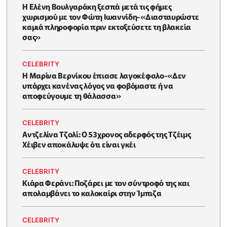
Η Ελένη Βουλγαράκη ξεσπά μετά τις φήμες
χωρισμού με τον Φώτη Ιωαννίδη-«Διασταυρώστε
καμιά πληροφορία πριν εκτοξεύσετε τη βλακεία
σας»
CELEBRITY
Η Μαρίνα Βερνίκου έπιασε λαγοκέφαλο-«Δεν
υπάρχει κανένας λόγος να φοβόμαστε ή να
αποφεύγουμε τη θάλασσα»
CELEBRITY
Αντζελίνα Τζολί: Ο 53χρονος αδερφός της Τζέιμς
Χέιβεν αποκάλυψε ότι είναι γκέι
CELEBRITY
Κιάρα Φεράνι: Ποζάρει με τον σύντροφό της και
απολαμβάνει το καλοκαίρι στην Ίμπιζα
CELEBRITY