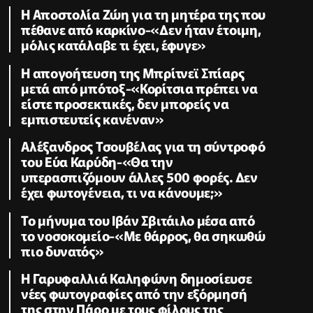
Η Αποστολία Ζώη για τη μητέρα της που
πέθανε από καρκίνο-«Δεν ήταν έτοιμη,
μόλις κατάλαβε τι έχει, έφυγε»
Η απογοήτευση της Μπρίτνεϊ Σπίαρς
μετά από μπότοξ-«Κορίτσια πρέπει να
είστε προσεκτικές, δεν μπορείς να
εμπιστευτείς κανέναν»
Αλέξανδρος Τσουβέλας για τη σύντροφό
του Εύα Καρύδη-«Θα την
υπερασπιζόμουν άλλες 500 φορές. Δεν
έχει φωτογένεια, τι να κάνουμε;»
Το μήνυμα του Ιβάν Σβιτάιλο μέσα από
το νοσοκομείο-«Με θάρρος, θα σηκωθώ
πιο δυνατός»
Η Γαρυφαλλιά Καληφώνη δημοσίευσε
νέες φωτογραφίες από την εξόρμησή
της στην Πάρο με τους φίλους της