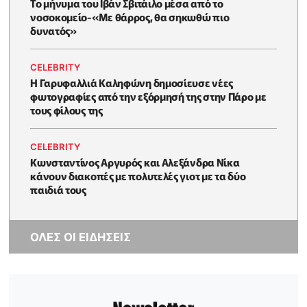
Το μήνυμα του Ιβάν Σβιτάιλο μέσα από το
νοσοκομείο-«Με θάρρος, θα σηκωθώ πιο
δυνατός»
CELEBRITY
Η Γαρυφαλλιά Καληφώνη δημοσίευσε νέες
φωτογραφίες από την εξόρμησή της στην Πάρο με
τους φίλους της
CELEBRITY
Κωνσταντίνος Αργυρός και Αλεξάνδρα Νίκα
κάνουν διακοπές με πολυτελές γιοτ με τα δύο
παιδιά τους
ΟΛΕΣ ΟΙ ΕΙΔΗΣΕΙΣ