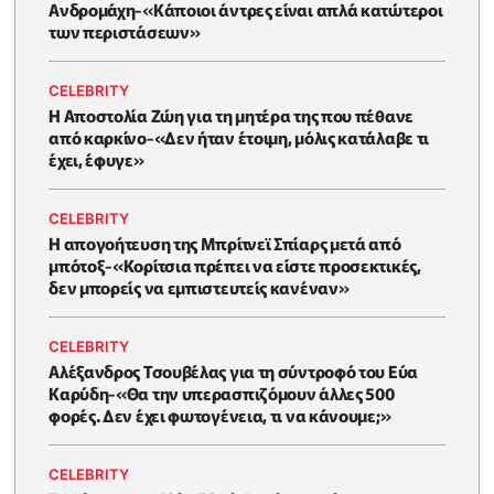
Ανδρομάχη-«Κάποιοι άντρες είναι απλά κατώτεροι
των περιστάσεων»
CELEBRITY
Η Αποστολία Ζώη για τη μητέρα της που πέθανε
από καρκίνο-«Δεν ήταν έτοιμη, μόλις κατάλαβε τι
έχει, έφυγε»
CELEBRITY
Η απογοήτευση της Μπρίτνεϊ Σπίαρς μετά από
μπότοξ-«Κορίτσια πρέπει να είστε προσεκτικές,
δεν μπορείς να εμπιστευτείς κανέναν»
CELEBRITY
Αλέξανδρος Τσουβέλας για τη σύντροφό του Εύα
Καρύδη-«Θα την υπερασπιζόμουν άλλες 500
φορές. Δεν έχει φωτογένεια, τι να κάνουμε;»
CELEBRITY