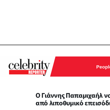
Peopl
Ο Γιάννης Παπαμιχαήλ ν
από λιποθυμικό επεισόδι