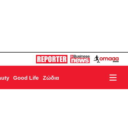
auty
Good Life
Ζώδια