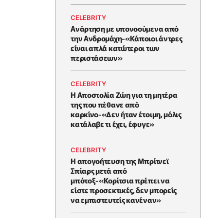
CELEBRITY
Ανάρτηση με υπονοούμενα από
την Ανδρομάχη-«Κάποιοι άντρες
είναι απλά κατώτεροι των
περιστάσεων»
CELEBRITY
Η Αποστολία Ζώη για τη μητέρα
της που πέθανε από
καρκίνο-«Δεν ήταν έτοιμη, μόλις
κατάλαβε τι έχει, έφυγε»
CELEBRITY
Η απογοήτευση της Μπρίτνεϊ
Σπίαρς μετά από
μπότοξ-«Κορίτσια πρέπει να
είστε προσεκτικές, δεν μπορείς
να εμπιστευτείς κανέναν»