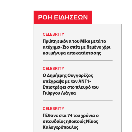
ΡΟΗ ΕΙΔΗΣΕΩΝ
CELEBRITY
Πρώτη εικόνα του Mike μετά το
ατύχημα-Στο σπίτι με δεμένο χέρι
και μήνυμα αποκατάστασης
CELEBRITY
Ο Δημήτρης Ουγγαρέζος
υπέγραψε με τον ΑΝΤ1-
Επιστρέφει στο πλευρό του
Γιώργου Λιάγκα
CELEBRITY
Πέθανε στα 74 του χρόνια ο
σπουδαίος ηθοποιός Νίκος
Καλογερόπουλος