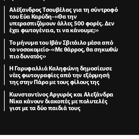
Αλέξανδρος Τσουβέλας για τη σύντροφό
του Εύα Καρύδη-«Θα την
υπερασπιζόμουν άλλες 500 φορές. Δεν
έχει φωτογένεια, τι να κάνουμε;»
Το μήνυμα του Ιβάν Σβιτάιλο μέσα από
το νοσοκομείο-«Με θάρρος, θα σηκωθώ
πιο δυνατός»
Η Γαρυφαλλιά Καληφώνη δημοσίευσε
νέες φωτογραφίες από την εξόρμησή
της στην Πάρο με τους φίλους της
Κωνσταντίνος Αργυρός και Αλεξάνδρα
Νίκα κάνουν διακοπές με πολυτελές
γιοτ με τα δύο παιδιά τους