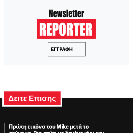
ΕΓΓΡΑΦΗ
Δειτε Επισης
Πρώτη εικόνα του Mike μετά το
ατύχημα-Στο σπίτι με δεμένο χέρι και