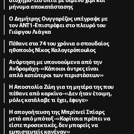
μήνυμα αποκατάστασης
Ο Δημήτρης Ουγγαρέζος υπέγραψε με
τον ΑΝΤ1-Επιστρέφει στο πλευρό του
Γιώργου Λιάγκα
Πέθανε στα 74 του χρόνια ο σπουδαίος
ηθοποιός Νίκος Καλογερόπουλος
Ανάρτηση με υπονοούμενα από την
Ανδρομάχη-«Κάποιοι άντρες είναι
απλά κατώτεροι των περιστάσεων»
Η Αποστολία Ζώη για τη μητέρα της που
πέθανε από καρκίνο-«Δεν ήταν έτοιμη,
μόλις κατάλαβε τι έχει, έφυγε»
Η απογοήτευση της Μπρίτνεϊ Σπίαρς
μετά από μπότοξ-«Κορίτσια πρέπει να
είστε προσεκτικές, δεν μπορείς να
εμπιστευτείς κανέναν»