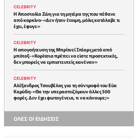
CELEBRITY
Η Αποστολία Ζώη για τη μητέρα της που πέθανε
από καρκίνο-«Δεν ήταν έτοιμη, μόλις κατάλαβε τι
έχει, έφυγε»
CELEBRITY
Η απογοήτευση της Μπρίτνεϊ Σπίαρς μετά από
μπότοξ-«Κορίτσια πρέπει να είστε προσεκτικές,
δεν μπορείς να εμπιστευτείς κανέναν»
CELEBRITY
Αλέξανδρος Τσουβέλας για τη σύντροφό του Εύα
Καρύδη-«Θα την υπερασπιζόμουν άλλες 500
φορές. Δεν έχει φωτογένεια, τι να κάνουμε;»
ΟΛΕΣ ΟΙ ΕΙΔΗΣΕΙΣ