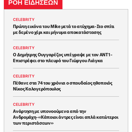
ΡΟΗ ΕΙΔΗΣΕΩΝ
CELEBRITY
Πρώτη εικόνα του Mike μετά το ατύχημα-Στο σπίτι
με δεμένο χέρι και μήνυμα αποκατάστασης
CELEBRITY
Ο Δημήτρης Ουγγαρέζος υπέγραψε με τον ΑΝΤ1-
Επιστρέφει στο πλευρό του Γιώργου Λιάγκα
CELEBRITY
Πέθανε στα 74 του χρόνια ο σπουδαίος ηθοποιός
Νίκος Καλογερόπουλος
CELEBRITY
Ανάρτηση με υπονοούμενα από την
Ανδρομάχη-«Κάποιοι άντρες είναι απλά κατώτεροι
των περιστάσεων»