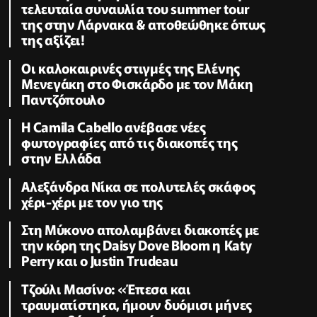
τελευταία συναυλία του summer tour
της στην Λάρνακα & αποθεώθηκε όπως
της αξίζει!
Oι καλοκαιρινές στιγμές της Ελένης
Μενεγάκη στο Φισκάρδο με τον Μάκη
Παντζόπουλο
Η Camila Cabello ανέβασε νέες
φωτογραφίες από τις διακοπές της
στην Ελλάδα
Αλεξάνδρα Νίκα σε πολυτελές σκάφος
χέρι-χέρι με τον γιο της
Στη Μύκονο απολαμβάνει διακοπές με
την κόρη της Daisy Dove Bloom η Κaty
Perry και ο Justin Trudeau
Τζούλι Μασίνο: «Έπεσα και
τραυματίστηκα, ήμουν δυόμισι μήνες