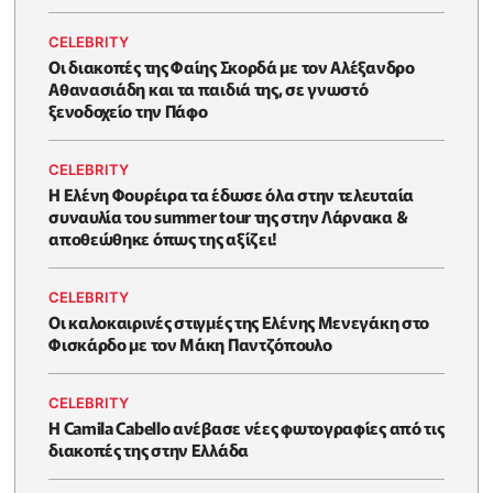
CELEBRITY
Οι διακοπές της Φαίης Σκορδά με τον Αλέξανδρο
Αθανασιάδη και τα παιδιά της, σε γνωστό
ξενοδοχείο την Πάφο
CELEBRITY
Η Ελένη Φουρέιρα τα έδωσε όλα στην τελευταία
συναυλία του summer tour της στην Λάρνακα &
αποθεώθηκε όπως της αξίζει!
CELEBRITY
Oι καλοκαιρινές στιγμές της Ελένης Μενεγάκη στο
Φισκάρδο με τον Μάκη Παντζόπουλο
CELEBRITY
Η Camila Cabello ανέβασε νέες φωτογραφίες από τις
διακοπές της στην Ελλάδα