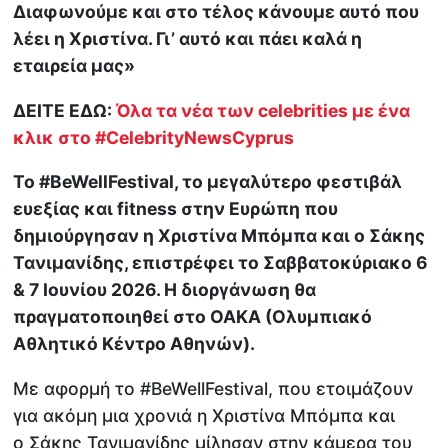
Διαφωνούμε και στο τέλος κάνουμε αυτό που
λέει η Χριστίνα. Γι’ αυτό και πάει καλά η
εταιρεία μας»
ΔΕΙΤΕ ΕΔΩ:
Όλα τα νέα των celebrities με ένα
κλικ στο #CelebrityNewsCyprus
Το #BeWellFestival, το μεγαλύτερο φεστιβάλ
ευεξίας και fitness στην Ευρώπη που
δημιούργησαν η Χριστίνα Μπόμπα και ο Σάκης
Τανιμανίδης, επιστρέφει το Σαββατοκύριακο 6
& 7 Ιουνίου 2026. Η διοργάνωση θα
πραγματοποιηθεί στο ΟΑΚΑ (Ολυμπιακό
Αθλητικό Κέντρο Αθηνών).
Με αφορμή το #BeWellFestival, που ετοιμάζουν
για ακόμη μια χρονιά η Χριστίνα Μπόμπα και
ο Σάκης Τανιμανίδης μίλησαν στην κάμερα του