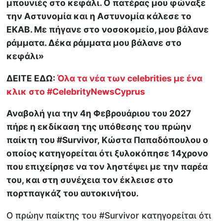
μπουνιές στο κεφάλι. O πατέρας μου φώναξε
την Αστυνομία και η Αστυνομία κάλεσε το
ΕΚΑΒ. Με πήγανε στο νοσοκομείο, μου βάλανε
ράμματα. Δέκα ράμματα μου βάλανε στο
κεφάλι»
ΔΕΙΤΕ ΕΔΩ:
Όλα τα νέα των celebrities με ένα
κλικ στο #CelebrityNewsCyprus
Αναβολή για την 4η Φεβρουάριου του 2027
πήρε η εκδίκαση της υπόθεσης του πρώην
παίκτη του #Survivor, Κώστα Παπαδόπουλου ο
οποίος κατηγορείται ότι ξυλοκόπησε 14χρονο
που επιχείρησε να τον ληστέψει με την παρέα
του, και στη συνέχεια τον έκλεισε στο
πορτπαγκάζ του αυτοκινήτου.
Ο πρώην παίκτης του #Survivor κατηγορείται ότι