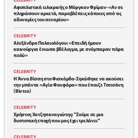
Αφοπλιστικά ειλικρινής ο Μόργκαν Φρίμαν-«Αν σε
πληρώσουν αρκετά, παραβλέπεις κάποιες από τις
αδυναμίες του σεναρίου»
CELEBRITY
Αλεξάνδρα Παλαιολόγου: «Επειδή ήμουν
καινούργια ένιωσα βδέλυγμα, με σνόμπαραν πάρα
πολύ»
CELEBRITY
Η Άννα Βίσση στο Φισκάρδο-Σηκώθηκε να ακούσει
την μπάντα «Αγία Φανφάρα» που έπαιζε Τσιτσάνη
(Βίντεο)
CELEBRITY
Χρήστος Χατζηπαναγιώτης: "Ζούμε σε μια
δυστοπική εποχή που μας έχει τρελάνει"
CELEBRITY