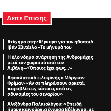
Δειτε Επισης
Ατύχημα στην Κέρκυρα για τον ηθοποιό
Ιβάν Σβιτάιλο –Το μήνυμά του
Η όλο νόημα ανάρτηση της Ανδρομάχης
μετά τον χωρισμό από τον
Λιβάνη–«Όποιος έχει φως…»
Αφοπλιστικά ειλικρινής ο Μόργκαν
Φρίμαν-«Αν σε πληρώσουν αρκετά,
παραβλέπεις κάποιες από τις
αδυναμίες του σεναρίου»
Αλεξάνδρα Παλαιολόγου: «Επειδή
ήμουν καινούργια ένιωσα βδέλυγμα, με