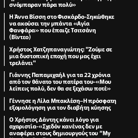
σνόμπαραν πάρα πολύ»
Η Άννα Βίσση στο Φισκάρδο-Σηκώθηκε
να ακούσει την μπάντα «Αγία
Φανφάρα» που έπαιζε Τσιτσάνη
(Βίντεο)
Χρήστος Χατζηπαναγιώτης: "Ζούμε σε
μια δυστοπική εποχή που μας έχει
τρελάνει"
Γιάννης Παπαμιχαήλ για τα 22 χρόνια
από τον θάνατο του πατέρα του-«Μου
λείπεις πολύ, δεν θα σε ξεχάσω ποτέ»
Γέννησε η Λίλα Μπακλέση–Η πρόσφατη
εξομολόγηση για τον διαβήτη κύησης
Ο Χρήστος Δάντης κάνει λόγο για
αχαριστία-«Σχεδόν κανένας δεν με
αναφέρει στους δημιουργούς του “My