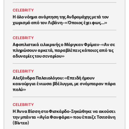
CELEBRITY
Η όλο νόημα ανάρτηση της Ανδρομάχης μετά τον
χωρισμό από τον Λιβάνη–«Όποιος έχει φως…»
CELEBRITY
Αφοπλιστικά ειλικρινής ο Μόργκαν Φρίμαν-«Αν σε
πληρώσουν αρκετά, παραβλέπεις κάποιες από τις
αδυναμίες του σεναρίου»
CELEBRITY
Αλεξάνδρα Παλαιολόγου: «Επειδή ήμουν
καινούργια ένιωσα βδέλυγμα, με σνόμπαραν πάρα
πολύ»
CELEBRITY
Η Άννα Βίσση στο Φισκάρδο-Σηκώθηκε να ακούσει
την μπάντα «Αγία Φανφάρα» που έπαιζε Τσιτσάνη
(Βίντεο)