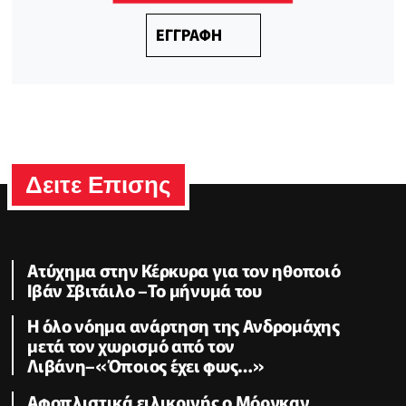
ΕΓΓΡΑΦΗ
Δειτε Επισης
Ατύχημα στην Κέρκυρα για τον ηθοποιό
Ιβάν Σβιτάιλο –Το μήνυμά του
Η όλο νόημα ανάρτηση της Ανδρομάχης
μετά τον χωρισμό από τον
Λιβάνη–«Όποιος έχει φως…»
Αφοπλιστικά ειλικρινής ο Μόργκαν