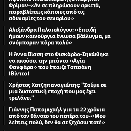
Φρίμαν-«Αν σε πληρώσουν αρκετά,
παραβλέπεις κάποιες από τις
αδυναμίες του σεναρίου»
Αλεξάνδρα Παλαιολόγου: «Επειδή
ήμουν καινούργια ένιωσα βδέλυγμα, με
σνόμπαραν πάρα πολύ»
Η Άννα Βίσση στο Φισκάρδο-Σηκώθηκε
να ακούσει την μπάντα «Αγία
Φανφάρα» που έπαιζε Τσιτσάνη
(Βίντεο)
Χρήστος Χατζηπαναγιώτης: "Ζούμε σε
μια δυστοπική εποχή που μας έχει
τρελάνει"
Γιάννης Παπαμιχαήλ για τα 22 χρόνια
από τον θάνατο του πατέρα του-«Μου
λείπεις πολύ, δεν θα σε ξεχάσω ποτέ»