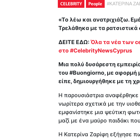
CELEBRITY
People
#
ΚΑΤΕΡΙΝΑ ΖΑ
«Το λέω και ανατριχιάζω. Εμ
Τρελάθηκα με τα ρατσιστικά
ΔΕΙΤΕ ΕΔΩ:
Όλα τα νέα των ce
στο #CelebrityNewsCyprus
Μια πολύ δυσάρεστη εμπειρία
του #Buongiorno, με αφορμή 
είπε, δημιουργήθηκε με τη χρ
Η παρουσιάστρια αναφέρθηκε σ
νωρίτερα σχετικά με την υιοθ
εμφανίστηκε μια ψεύτικη φωτο
μαζί με ένα μαύρο παιδάκι που
Η Κατερίνα Ζαρίφη εξήγησε π