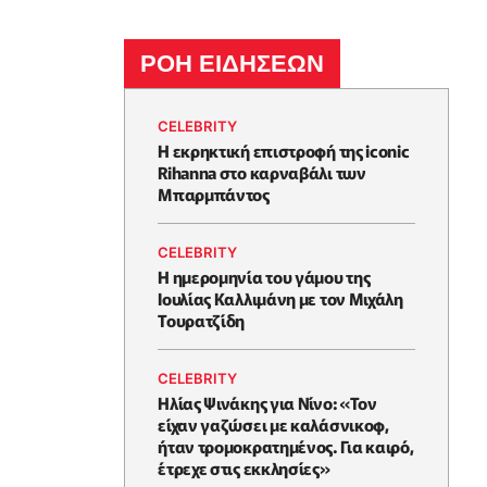
ΡΟΗ ΕΙΔΗΣΕΩΝ
CELEBRITY
Η εκρηκτική επιστροφή της iconic
Rihanna στο καρναβάλι των
Μπαρμπάντος
CELEBRITY
Η ημερομηνία του γάμου της
Ιουλίας Καλλιμάνη με τον Μιχάλη
Τουρατζίδη
CELEBRITY
Ηλίας Ψινάκης για Νίνο: «Τον
είχαν γαζώσει με καλάσνικοφ,
ήταν τρομοκρατημένος. Για καιρό,
έτρεχε στις εκκλησίες»