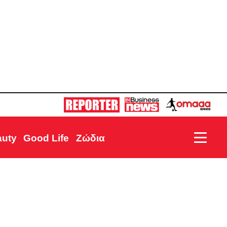
auty
Good Life
Ζώδια