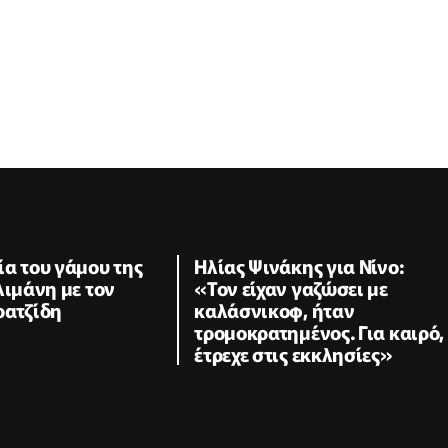
α του γάμου της
Ηλίας Ψινάκης για Νίνο:
λιμάνη με τον
«Τον είχαν γαζώσει με
ρατζίδη
καλάσνικοφ, ήταν
τρομοκρατημένος. Για καιρό,
έτρεχε στις εκκλησίες»