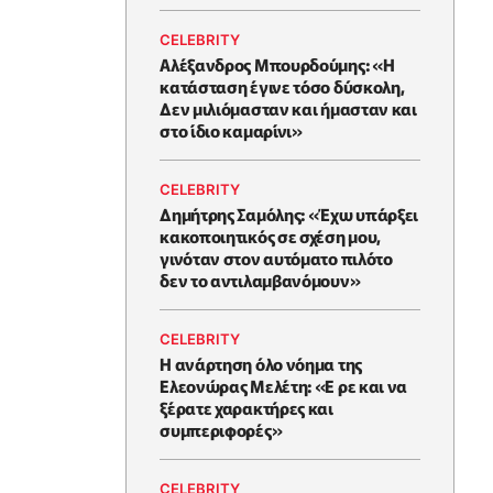
CELEBRITY
Αλέξανδρος Μπουρδούμης: «Η
κατάσταση έγινε τόσο δύσκολη,
Δεν μιλιόμασταν και ήμασταν και
στο ίδιο καμαρίνι»
CELEBRITY
Δημήτρης Σαμόλης: «Έχω υπάρξει
κακοποιητικός σε σχέση μου,
γινόταν στον αυτόματο πιλότο
δεν το αντιλαμβανόμουν»
CELEBRITY
Η ανάρτηση όλο νόημα της
Ελεονώρας Μελέτη: «Ε ρε και να
ξέρατε χαρακτήρες και
συμπεριφορές»
CELEBRITY