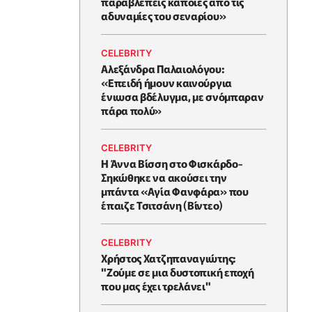
παραβλέπεις κάποιες από τις
αδυναμίες του σεναρίου»
CELEBRITY
Αλεξάνδρα Παλαιολόγου:
«Επειδή ήμουν καινούργια
ένιωσα βδέλυγμα, με σνόμπαραν
πάρα πολύ»
CELEBRITY
Η Άννα Βίσση στο Φισκάρδο-
Σηκώθηκε να ακούσει την
μπάντα «Αγία Φανφάρα» που
έπαιζε Τσιτσάνη (Βίντεο)
CELEBRITY
Χρήστος Χατζηπαναγιώτης:
"Ζούμε σε μια δυστοπική εποχή
που μας έχει τρελάνει"