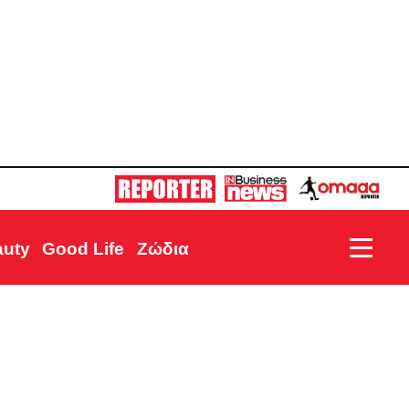
auty
Good Life
Ζώδια