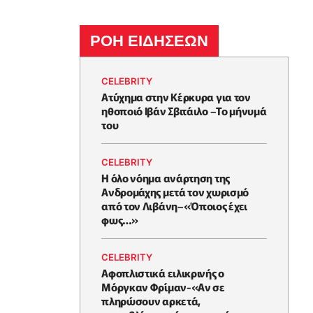
ΡΟΗ ΕΙΔΗΣΕΩΝ
CELEBRITY
Ατύχημα στην Κέρκυρα για τον
ηθοποιό Ιβάν Σβιτάιλο –Το μήνυμά
του
CELEBRITY
Η όλο νόημα ανάρτηση της
Ανδρομάχης μετά τον χωρισμό
από τον Λιβάνη–«Όποιος έχει
φως…»
CELEBRITY
Αφοπλιστικά ειλικρινής ο
Μόργκαν Φρίμαν-«Αν σε
πληρώσουν αρκετά,