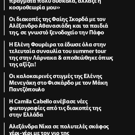
πράγματα πολύ δύσκολα, άλλαξε η
κοσμοθεωρία μου»
Οι διακοπές της Φαίης Σκορδά με τον
Αλέξανδρο Αθανασιάδη και τα παιδιά
της, σε γνωστό ξενοδοχείο την Πάφο
Η Ελένη Φουρέιρα τα έδωσε όλα στην
τελευταία συναυλία του summer tour
της στην Λάρνακα & αποθεώθηκε όπως
της αξίζει!
Oι καλοκαιρινές στιγμές της Ελένης
Μενεγάκη στο Φισκάρδο με τον Μάκη
Παντζόπουλο
Η Camila Cabello ανέβασε νέες
φωτογραφίες από τις διακοπές της
στην Ελλάδα
Αλεξάνδρα Νίκα σε πολυτελές σκάφος
χέρι-χέρι με τον γιο της