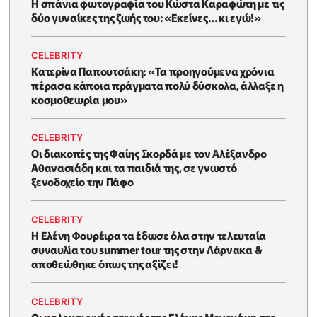
Η σπάνια φωτογραφία του Κώστα Καραφώτη με τις
δύο γυναίκες της ζωής του: «Εκείνες… κι εγώ!»
CELEBRITY
Κατερίνα Παπουτσάκη: «Τα προηγούμενα χρόνια
πέρασα κάποια πράγματα πολύ δύσκολα, άλλαξε η
κοσμοθεωρία μου»
CELEBRITY
Οι διακοπές της Φαίης Σκορδά με τον Αλέξανδρο
Αθανασιάδη και τα παιδιά της, σε γνωστό
ξενοδοχείο την Πάφο
CELEBRITY
Η Ελένη Φουρέιρα τα έδωσε όλα στην τελευταία
συναυλία του summer tour της στην Λάρνακα &
αποθεώθηκε όπως της αξίζει!
CELEBRITY
Oι καλοκαιρινές στιγμές της Ελένης Μενεγάκη στο