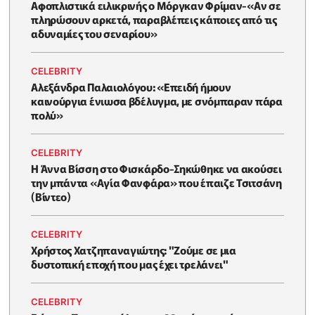
Αφοπλιστικά ειλικρινής ο Μόργκαν Φρίμαν-«Αν σε
πληρώσουν αρκετά, παραβλέπεις κάποιες από τις
αδυναμίες του σεναρίου»
CELEBRITY
Αλεξάνδρα Παλαιολόγου: «Επειδή ήμουν
καινούργια ένιωσα βδέλυγμα, με σνόμπαραν πάρα
πολύ»
CELEBRITY
Η Άννα Βίσση στο Φισκάρδο-Σηκώθηκε να ακούσει
την μπάντα «Αγία Φανφάρα» που έπαιζε Τσιτσάνη
(Βίντεο)
CELEBRITY
Χρήστος Χατζηπαναγιώτης: "Ζούμε σε μια
δυστοπική εποχή που μας έχει τρελάνει"
CELEBRITY