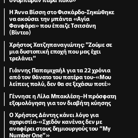
Η Άννα Βίσση στο Φισκάρδο-Σηκώθηκε
να ακούσει την μπάντα «Αγία
Φανφάρα» που έπαιζε Τσιτσάνη
(Βίντεο)
Χρήστος Χατζηπαναγιώτης: "Ζούμε σε
μια δυστοπική εποχή που μας έχει
τρελάνει"
Γιάννης Παπαμιχαήλ για τα 22 χρόνια
από τον θάνατο του πατέρα του-«Μου
λείπεις πολύ, δεν θα σε ξεχάσω ποτέ»
Γέννησε η Λίλα Μπακλέση–Η πρόσφατη
εξομολόγηση για τον διαβήτη κύησης
Ο Χρήστος Δάντης κάνει λόγο για
αχαριστία-«Σχεδόν κανένας δεν με
αναφέρει στους δημιουργούς του “My
Number One”»