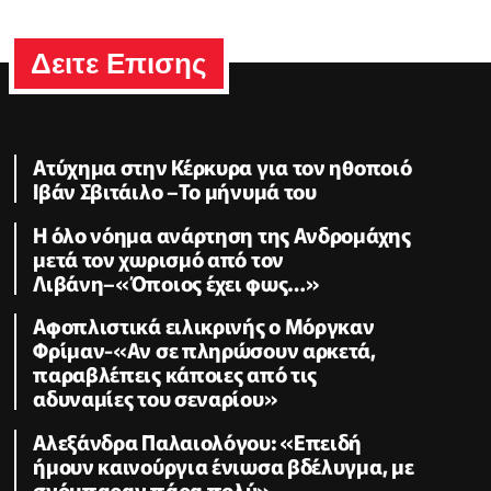
Δειτε Επισης
Ατύχημα στην Κέρκυρα για τον ηθοποιό
Ιβάν Σβιτάιλο –Το μήνυμά του
Η όλο νόημα ανάρτηση της Ανδρομάχης
μετά τον χωρισμό από τον
Λιβάνη–«Όποιος έχει φως…»
Αφοπλιστικά ειλικρινής ο Μόργκαν
Φρίμαν-«Αν σε πληρώσουν αρκετά,
παραβλέπεις κάποιες από τις
αδυναμίες του σεναρίου»
Αλεξάνδρα Παλαιολόγου: «Επειδή
ήμουν καινούργια ένιωσα βδέλυγμα, με
σνόμπαραν πάρα πολύ»