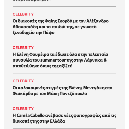
CELEBRITY
Οι διακοπές της Φαίης Σκορδά με τον Αλέξανδρο
Αθανασιάδη και τα παιδιά της, σε γνωστό
ξενοδοχείο την Πάφο
CELEBRITY
Η Ελένη Φουρέιρα τα έδωσε όλα στην τελευταία
συναυλία του summer tour της στην Λάρνακα &
αποθεώθηκε όπως της αξίζει!
CELEBRITY
Oι καλοκαιρινές στιγμές της Ελένης Μενεγάκη στο
Φισκάρδο με τον Μάκη Παντζόπουλο
CELEBRITY
Η Camila Cabello ανέβασε νέες φωτογραφίες από τις
διακοπές της στην Ελλάδα