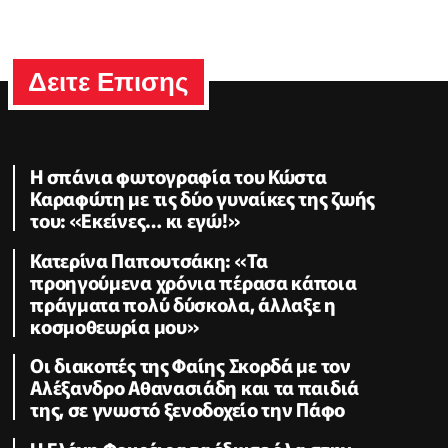
Δειτε Επισης
Η σπάνια φωτογραφία του Κώστα
Καραφώτη με τις δύο γυναίκες της ζωής
του: «Εκείνες… κι εγώ!»
Κατερίνα Παπουτσάκη: «Τα
προηγούμενα χρόνια πέρασα κάποια
πράγματα πολύ δύσκολα, άλλαξε η
κοσμοθεωρία μου»
Οι διακοπές της Φαίης Σκορδά με τον
Αλέξανδρο Αθανασιάδη και τα παιδιά
της, σε γνωστό ξενοδοχείο την Πάφο