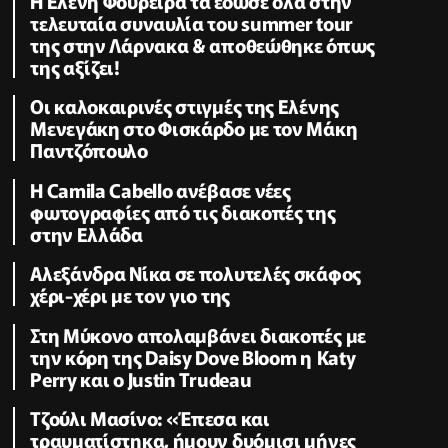
Η Ελένη Φουρέιρα τα έδωσε όλα στην
τελευταία συναυλία του summer tour
της στην Λάρνακα & αποθεώθηκε όπως
της αξίζει!
Oι καλοκαιρινές στιγμές της Ελένης
Μενεγάκη στο Φισκάρδο με τον Μάκη
Παντζόπουλο
Η Camila Cabello ανέβασε νέες
φωτογραφίες από τις διακοπές της
στην Ελλάδα
Αλεξάνδρα Νίκα σε πολυτελές σκάφος
χέρι-χέρι με τον γιο της
Στη Μύκονο απολαμβάνει διακοπές με
την κόρη της Daisy Dove Bloom η Κaty
Perry και ο Justin Trudeau
Τζούλι Μασίνο: «Έπεσα και
τραυματίστηκα, ήμουν δυόμισι μήνες