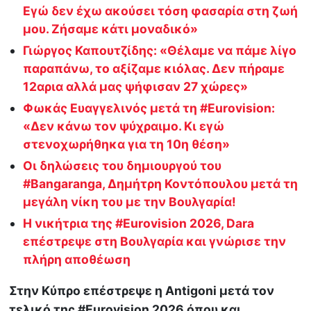
Εγώ δεν έχω ακούσει τόση φασαρία στη ζωή
μου. Ζήσαμε κάτι μοναδικό»
Γιώργος Καπουτζίδης: «Θέλαμε να πάμε λίγο
παραπάνω, το αξίζαμε κιόλας. Δεν πήραμε
12αρια αλλά μας ψήφισαν 27 χώρες»
Φωκάς Ευαγγελινός μετά τη #Eurovision:
«Δεν κάνω τον ψύχραιμο. Κι εγώ
στενοχωρήθηκα για τη 10η θέση»
Οι δηλώσεις του δημιουργού του
#Bangaranga, Δημήτρη Κοντόπουλου μετά τη
μεγάλη νίκη του με την Βουλγαρία!
Η νικήτρια της #Eurovision 2026, Dara
επέστρεψε στη Βουλγαρία και γνώρισε την
πλήρη αποθέωση
Στην Κύπρο επέστρεψε η Antigoni μετά τον
τελικό της #Eurovision 2026 όπου και