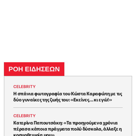
ΡΟΗ ΕΙΔΗΣΕΩΝ
CELEBRITY
Η σπάνια φωτογραφία του Κώστα Καραφώτη με τις
δύο γυναίκες της ζωής του: «Εκείνες… κι εγώ!»
CELEBRITY
Κατερίνα Παπουτσάκη: «Τα προηγούμενα χρόνια
πέρασα κάποια πράγματα πολύ δύσκολα, άλλαξε η
κοσμοθεωρία μου»