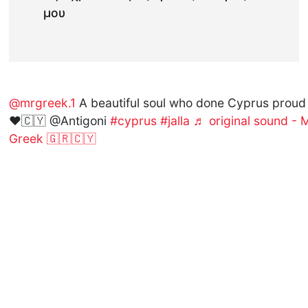
μου
@mrgreek.1
A beautiful soul who done Cyprus proud
❤️🇨🇾 @Antigoni
#cyprus
#jalla
♬ original sound - 
Greek 🇬🇷🇨🇾