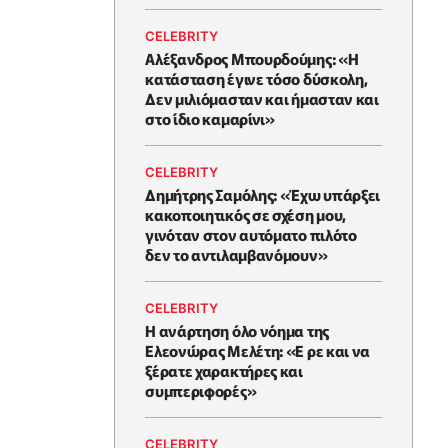
CELEBRITY
Αλέξανδρος Μπουρδούμης: «Η
κατάσταση έγινε τόσο δύσκολη,
Δεν μιλιόμασταν και ήμασταν και
στο ίδιο καμαρίνι»
CELEBRITY
Δημήτρης Σαμόλης: «Έχω υπάρξει
κακοποιητικός σε σχέση μου,
γινόταν στον αυτόματο πιλότο
δεν το αντιλαμβανόμουν»
CELEBRITY
Η ανάρτηση όλο νόημα της
Ελεονώρας Μελέτη: «Ε ρε και να
ξέρατε χαρακτήρες και
συμπεριφορές»
CELEBRITY