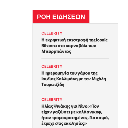
ΡΟΗ ΕΙΔΗΣΕΩΝ
CELEBRITY
Η εκρηκτική επιστροφή της iconic
Rihanna στο καρναβάλι των
Μπαρμπάντος
CELEBRITY
Η ημερομηνία του γάμου της
Ιουλίας Καλλιμάνη με τον Μιχάλη
Τουρατζίδη
CELEBRITY
Ηλίας Ψινάκης για Νίνο: «Τον
είχαν γαζώσει με καλάσνικοφ,
ήταν τρομοκρατημένος. Για καιρό,
έτρεχε στις εκκλησίες»