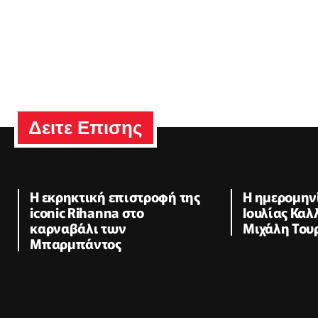
Δειτε Επισης
Η εκρηκτική επιστροφή της
Η ημερομηνί
iconic Rihanna στο
Ιουλίας Καλ
καρναβάλι των
Μιχάλη Του
Μπαρμπάντος