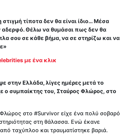
 στιγμή τίποτα δεν θα είναι ίδιο… Μέσα
ν αδερφό. Θέλω να θυμάσαι πως δεν θα
ίπλα σου σε κάθε βήμα, να σε στηρίζω και να
με»
lebrities με ένα κλικ
ε στην Ελλάδα, λίγες ημέρες μετά το
ε ο συμπαίκτης του, Σταύρος Φλώρος, στο
 Φλώρος στο #Survivor είχε ένα πολύ σοβαρό
αστηριότητας στη θάλασσα. Ενώ έκανε
πό ταχύπλοο και τραυματίστηκε βαριά.