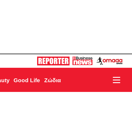
auty
Good Life
Ζώδια