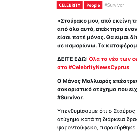
CELEBRITY
People
#
Survivor
«Σταύρακο μου, από εκείνη τη
από όλο αυτό, απέκτησα ένα
είσαι ποτέ μόνος. Θα είμαι δ
σε καμαρώνω. Τα καταφέρα
ΔΕΙΤΕ ΕΔΩ:
Όλα τα νέα των ce
στο #CelebrityNewsCyprus
Ο Μάνος Μαλλιαρός επέστρεψ
σοκαριστικό ατύχημα που είχ
#Survivor.
Υπενθυμίσουμε ότι ο Σταύρος
ατύχημα κατά τη διάρκεια δρ
ψαροντούφεκο, παρασύρθηκε α