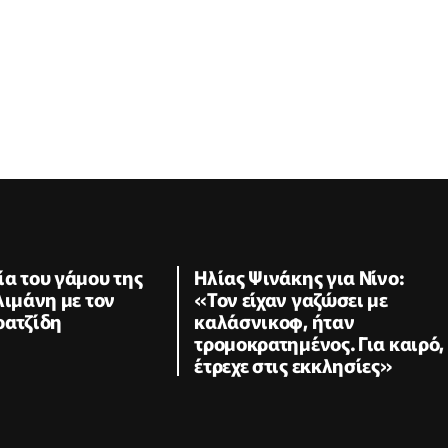
α του γάμου της
Ηλίας Ψινάκης για Νίνο:
λιμάνη με τον
«Τον είχαν γαζώσει με
ρατζίδη
καλάσνικοφ, ήταν
τρομοκρατημένος. Για καιρό,
έτρεχε στις εκκλησίες»