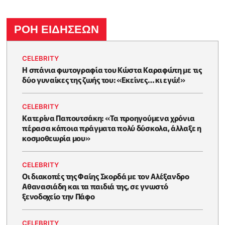
ΡΟΗ ΕΙΔΗΣΕΩΝ
CELEBRITY
Η σπάνια φωτογραφία του Κώστα Καραφώτη με τις
δύο γυναίκες της ζωής του: «Εκείνες… κι εγώ!»
CELEBRITY
Κατερίνα Παπουτσάκη: «Τα προηγούμενα χρόνια
πέρασα κάποια πράγματα πολύ δύσκολα, άλλαξε η
κοσμοθεωρία μου»
CELEBRITY
Οι διακοπές της Φαίης Σκορδά με τον Αλέξανδρο
Αθανασιάδη και τα παιδιά της, σε γνωστό
ξενοδοχείο την Πάφο
CELEBRITY