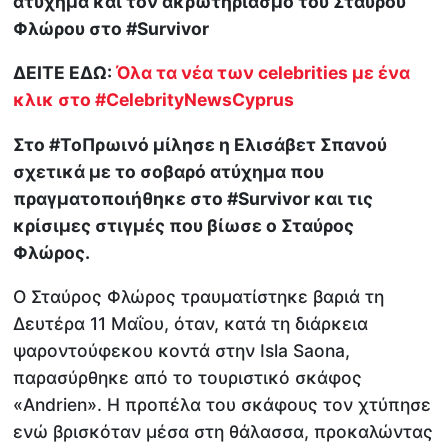
ατύχημα και τον ακρωτηριασμό του Σταύρου
Φλώρου στο #Survivor
ΔΕΙΤΕ ΕΔΩ:
Όλα τα νέα των celebrities με ένα
κλικ στο #CelebrityNewsCyprus
Στο #ΤοΠρωινό μίλησε η Ελισάβετ Σπανού
σχετικά με το σοβαρό ατύχημα που
πραγματοποιήθηκε στο #Survivor και τις
κρ
ίσιμες στιγμές που βίωσε ο Σταύρος
Φλώρος.
Ο Σταύρος Φλώρος τραυματίστηκε βαριά τη
Δευτέρα 11 Μαΐου, όταν, κατά τη διάρκεια
ψαροντούφεκου κοντά στην Isla Saona,
παρασύρθηκε από το τουριστικό σκάφος
«Andrien». Η προπέλα του σκάφους τον χτύπησε
ενώ βρισκόταν μέσα στη θάλασσα, προκαλώντας