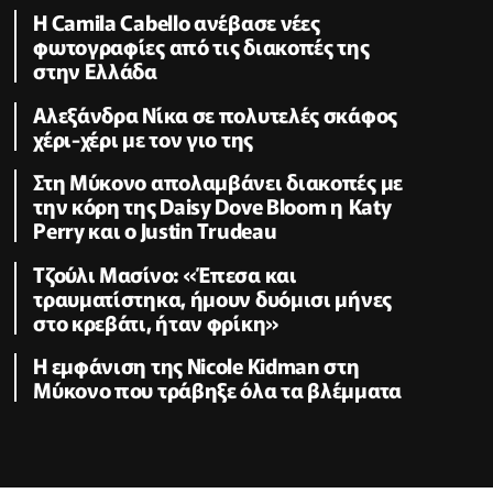
Η Camila Cabello ανέβασε νέες
φωτογραφίες από τις διακοπές της
στην Ελλάδα
Αλεξάνδρα Νίκα σε πολυτελές σκάφος
χέρι-χέρι με τον γιο της
Στη Μύκονο απολαμβάνει διακοπές με
την κόρη της Daisy Dove Bloom η Κaty
Perry και ο Justin Trudeau
Τζούλι Μασίνο: «Έπεσα και
τραυματίστηκα, ήμουν δυόμισι μήνες
στο κρεβάτι, ήταν φρίκη»
Η εμφάνιση της Nicole Kidman στη
Μύκονο που τράβηξε όλα τα βλέμματα