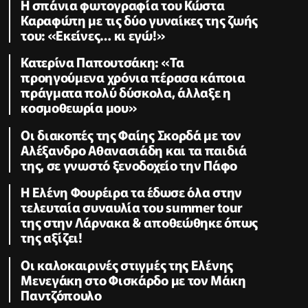
Η σπάνια φωτογραφία του Κώστα
Καραφώτη με τις δύο γυναίκες της ζωής
του: «Εκείνες… κι εγώ!»
Κατερίνα Παπουτσάκη: «Τα
προηγούμενα χρόνια πέρασα κάποια
πράγματα πολύ δύσκολα, άλλαξε η
κοσμοθεωρία μου»
Οι διακοπές της Φαίης Σκορδά με τον
Αλέξανδρο Αθανασιάδη και τα παιδιά
της, σε γνωστό ξενοδοχείο την Πάφο
Η Ελένη Φουρέιρα τα έδωσε όλα στην
τελευταία συναυλία του summer tour
της στην Λάρνακα & αποθεώθηκε όπως
της αξίζει!
Oι καλοκαιρινές στιγμές της Ελένης
Μενεγάκη στο Φισκάρδο με τον Μάκη
Παντζόπουλο