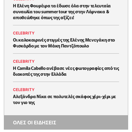
Η Ελένη Φουρέιρα τα έδωσε όλα στην τελευταία
συναυλία του summer tour της στην Λάρνακα &
αποθεώθηκε όπως της αξίζει!
CELEBRITY
Oι καλοκαιρινές στιγμές της Ελένης Μενεγάκη στο
Φισκάρδο με τον Μάκη Παντζόπουλο
CELEBRITY
Η Camila Cabello ανέβασε νέες φωτογραφίες από τις
διακοπές της στην Ελλάδα
CELEBRITY
Αλεξάνδρα Νίκα σε πολυτελές σκάφος χέρι-χέρι με
τον γιο της
ΟΛΕΣ ΟΙ ΕΙΔΗΣΕΙΣ