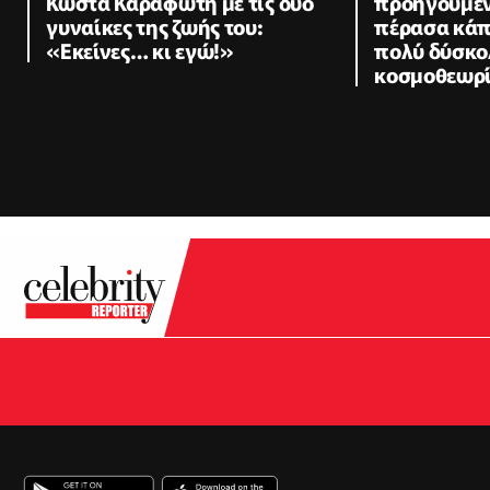
Κώστα Καραφώτη με τις δύο
προηγούμεν
γυναίκες της ζωής του:
πέρασα κάπ
«Εκείνες… κι εγώ!»
πολύ δύσκο
κοσμοθεωρί