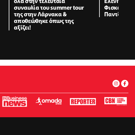
όλα στην τελευταία
Ελένης Μεν
συναυλία του summer tour
Φισκάρδο μ
της στην Λάρνακα &
Παντζόπου
αποθεώθηκε όπως της
αξίζει!