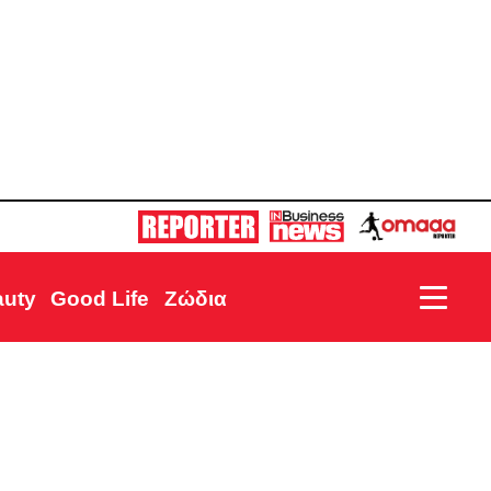
auty
Good Life
Ζώδια