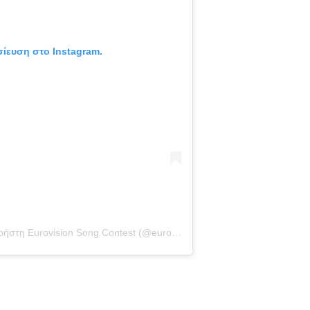
σίευση στο Instagram.
Η δημοσίευση κοινοποιήθηκε από το χρήστη Eurovision Song Contest (@eurovision)