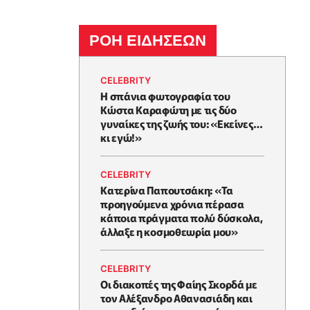
ΡΟΗ ΕΙΔΗΣΕΩΝ
CELEBRITY
Η σπάνια φωτογραφία του
Κώστα Καραφώτη με τις δύο
γυναίκες της ζωής του: «Εκείνες…
κι εγώ!»
CELEBRITY
Κατερίνα Παπουτσάκη: «Τα
προηγούμενα χρόνια πέρασα
κάποια πράγματα πολύ δύσκολα,
άλλαξε η κοσμοθεωρία μου»
CELEBRITY
Οι διακοπές της Φαίης Σκορδά με
τον Αλέξανδρο Αθανασιάδη και