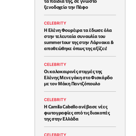
τα παιδιά της, σε γνωστό
ξενοδοχείο την Πάφο
CELEBRITY
Η Ελένη Φουρέιρα τα έδωσε όλα
στην τελευταία συναυλία του
summer tour της στην Λάρνακα &
αποθεώθηκε όπως της αξίζει!
CELEBRITY
Oι καλοκαιρινές στιγμές της
Ελένης Μενεγάκη στο Φισκάρδο
με τον Μάκη Παντζόπουλο
CELEBRITY
Η Camila Cabello ανέβασε νέες
φωτογραφίες από τις διακοπές
της στην Ελλάδα
CELEBRITY