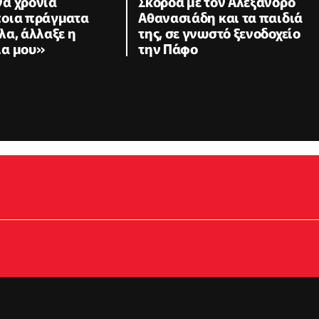
α χρόνια
Σκορδά με τον Αλέξανδρο
οια πράγματα
Αθανασιάδη και τα παιδιά
λα, άλλαξε η
της, σε γνωστό ξενοδοχείο
α μου»
την Πάφο