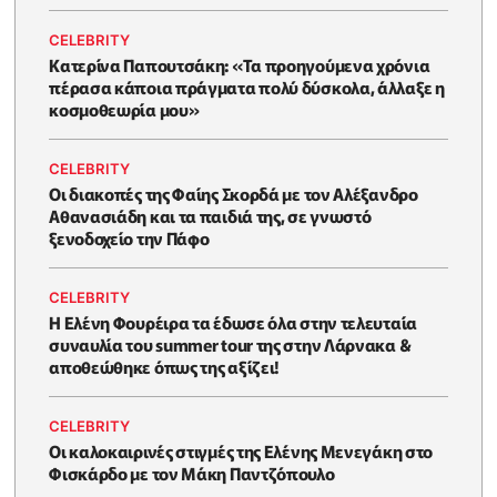
CELEBRITY
Κατερίνα Παπουτσάκη: «Τα προηγούμενα χρόνια
πέρασα κάποια πράγματα πολύ δύσκολα, άλλαξε η
κοσμοθεωρία μου»
CELEBRITY
Οι διακοπές της Φαίης Σκορδά με τον Αλέξανδρο
Αθανασιάδη και τα παιδιά της, σε γνωστό
ξενοδοχείο την Πάφο
CELEBRITY
Η Ελένη Φουρέιρα τα έδωσε όλα στην τελευταία
συναυλία του summer tour της στην Λάρνακα &
αποθεώθηκε όπως της αξίζει!
CELEBRITY
Oι καλοκαιρινές στιγμές της Ελένης Μενεγάκη στο
Φισκάρδο με τον Μάκη Παντζόπουλο