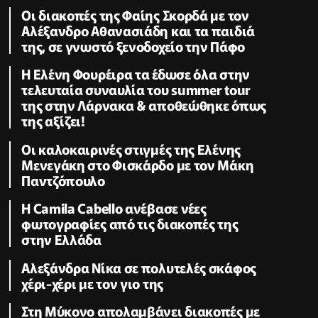
Οι διακοπές της Φαίης Σκορδά με τον
Αλέξανδρο Αθανασιάδη και τα παιδιά
της, σε γνωστό ξενοδοχείο την Πάφο
Η Ελένη Φουρέιρα τα έδωσε όλα στην
τελευταία συναυλία του summer tour
της στην Λάρνακα & αποθεώθηκε όπως
της αξίζει!
Oι καλοκαιρινές στιγμές της Ελένης
Μενεγάκη στο Φισκάρδο με τον Μάκη
Παντζόπουλο
Η Camila Cabello ανέβασε νέες
φωτογραφίες από τις διακοπές της
στην Ελλάδα
Αλεξάνδρα Νίκα σε πολυτελές σκάφος
χέρι-χέρι με τον γιο της
Στη Μύκονο απολαμβάνει διακοπές με