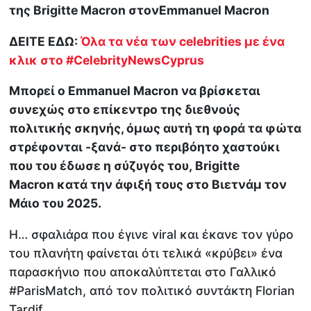
της Brigitte Macron στονEmmanuel Macron
ΔΕΙΤΕ ΕΔΩ:
Όλα τα νέα των celebrities με ένα
κλικ στο #CelebrityNewsCyprus
Μπορεί ο Emmanuel Macron να βρίσκεται
συνεχώς στο επίκεντρο της διεθνούς
πολιτικής σκηνής, όμως αυτή τη φορά τα φώτα
στρέφονται -ξανά- στο περιβόητο χαστούκι
που του έδωσε η σύζυγός του, Brigitte
Macron κατά την άφιξή τους στο Βιετνάμ τον
Μάιο του 2025.
Η… σφαλιάρα που έγινε viral και έκανε τον γύρο
του πλανήτη φαίνεται ότι τελικά «κρύβει» ένα
παρασκήνιο που αποκαλύπτεται στο Γαλλικό
#ParisMatch, από τον πολιτικό συντάκτη Florian
Tardif.