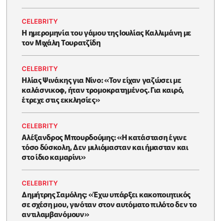
CELEBRITY
Η ημερομηνία του γάμου της Ιουλίας Καλλιμάνη με
τον Μιχάλη Τουρατζίδη
CELEBRITY
Ηλίας Ψινάκης για Νίνο: «Τον είχαν γαζώσει με
καλάσνικοφ, ήταν τρομοκρατημένος. Για καιρό,
έτρεχε στις εκκλησίες»
CELEBRITY
Αλέξανδρος Μπουρδούμης: «Η κατάσταση έγινε
τόσο δύσκολη, Δεν μιλιόμασταν και ήμασταν και
στο ίδιο καμαρίνι»
CELEBRITY
Δημήτρης Σαμόλης: «Έχω υπάρξει κακοποιητικός
σε σχέση μου, γινόταν στον αυτόματο πιλότο δεν το
αντιλαμβανόμουν»