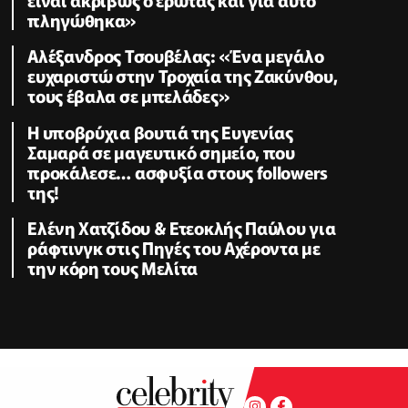
πληγώθηκα»
Αλέξανδρος Τσουβέλας: «Ένα μεγάλο
ευχαριστώ στην Τροχαία της Ζακύνθου,
τους έβαλα σε μπελάδες»
Η υποβρύχια βουτιά της Ευγενίας
Σαμαρά σε μαγευτικό σημείο, που
προκάλεσε… ασφυξία στους followers
της!
Ελένη Χατζίδου & Ετεοκλής Παύλου για
ράφτινγκ στις Πηγές του Αχέροντα με
την κόρη τους Μελίτα