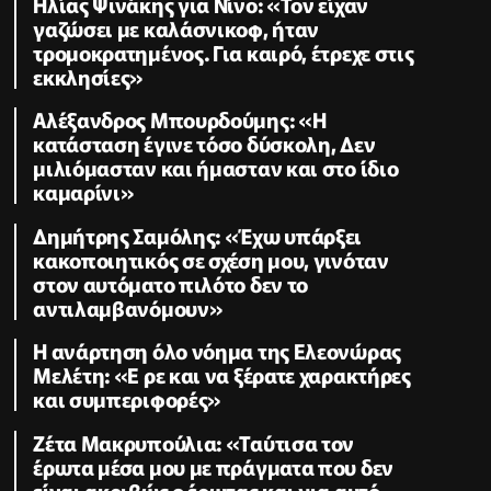
Ηλίας Ψινάκης για Νίνο: «Τον είχαν
γαζώσει με καλάσνικοφ, ήταν
τρομοκρατημένος. Για καιρό, έτρεχε στις
εκκλησίες»
Αλέξανδρος Μπουρδούμης: «Η
κατάσταση έγινε τόσο δύσκολη, Δεν
μιλιόμασταν και ήμασταν και στο ίδιο
καμαρίνι»
Δημήτρης Σαμόλης: «Έχω υπάρξει
κακοποιητικός σε σχέση μου, γινόταν
στον αυτόματο πιλότο δεν το
αντιλαμβανόμουν»
Η ανάρτηση όλο νόημα της Ελεονώρας
Μελέτη: «Ε ρε και να ξέρατε χαρακτήρες
και συμπεριφορές»
Ζέτα Μακρυπούλια: «Ταύτισα τον
έρωτα μέσα μου με πράγματα που δεν
είναι ακριβώς ο έρωτας και για αυτό